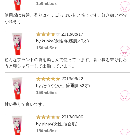
150ml/5oz
使用感は普通。香りはイチゴっぽい甘い感じです。好き嫌いが分
かれそう…
2013/08/17
by kunko(女性,敏感肌,40才)
150ml/5oz
色んなブランドの香を楽しんで使っています。暑い夏を乗り切ろ
うと朝シャワーして出勤しています。
2013/09/22
by たつや(女性,普通肌,52才)
150ml/5oz
甘い香りで良いです。
2013/09/06
by pippy(女性,混合肌)
150ml/5oz