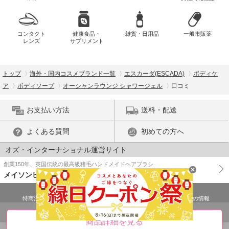
コンタクト
健康食品・
雑貨・日用品
一般市販薬
レンズ
サプリメント
トップ
海外・国内コスメブランド一覧
エスカーダ(ESCADA)
ボディケ
ア
ボディソープ
オーシャンラウンジ シャワージェル
口コミ
お支払い方法
送料・配送
よくある質問
初めての方へ
オズ・インターナショナル運営サイト
創業150年、英国伝統の最高級猪毛ハンドメイドヘアブラシ
メイソンピアソン
特商法に基づく表示
プライバシーポリシー
医薬品販売許可証の情報
ご利用規約
PC版で表示
商品詳細を見る