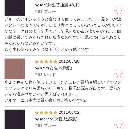
by tes(女性,普通肌,48才)
# 03 ブルー
ブルーのアイシャドウと合わせて使ってみました．一見クロか濃
いグレーのようですが，あまり青々としていないところがいいの
かな？ クロのようで黒々として見えない点が良いのかも…．白
い紙に書いてみたらきれいな青なのですが，肌につけるとあまり
色がわからないみたいです．
もう少し使ってみて（様子見）という感じです．
2012/03/25
by amo(女性,乾燥肌)
# 02 レッド
今まで色んな物を使ってきましたがコレが最強★明るいブラウン
でブラックよりも柔らかい印象で、目元に深みが出ます。柔らか
いから滲みやすいかと思えばそれも無し。
アルマーニは本当に質が良い物が多いですね。
2011/06/02
by marbre(女性,敏感肌)
# 03 ブルー