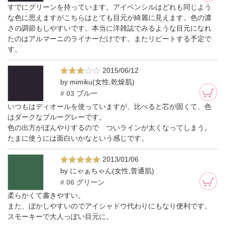
すでにグリーンを持っています。アイペンシルはどれも同じよう
な色に思えますがこちらはとても目元が綺麗に見えます。色の濃
さの調節もしやすいです。本当に洋雑誌でみるような目元になれ
たのはアルマーニのライナーだけです。またリピートする予定で
す。
2015/06/12
by mimiku(女性,乾燥肌)
# 03 ブルー
いつもはディオールを使っていますが、比べると芯が固くて、色
はダークなブルーグレーです。
色の出方がぼんやりするので ついラインが太くなってしまう。
たまに使うには面白いかなという感じです。
2013/01/06
by にゃぁちゃん(女性,普通肌)
# 06 グリーン
柔らかくて書きやすい。
また、ぼかしやすいのでアイシャドウ代わりにもなり便利です。
スモーキーで大人っぽい目元に。