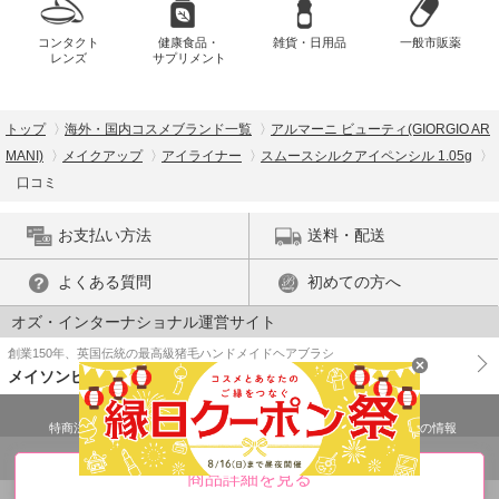
コンタクト
健康食品・
雑貨・日用品
一般市販薬
レンズ
サプリメント
トップ
海外・国内コスメブランド一覧
アルマーニ ビューティ(GIORGIO AR
MANI)
メイクアップ
アイライナー
スムースシルクアイペンシル 1.05g
口コミ
お支払い方法
送料・配送
よくある質問
初めての方へ
オズ・インターナショナル運営サイト
創業150年、英国伝統の最高級猪毛ハンドメイドヘアブラシ
メイソンピアソン
特商法に基づく表示
プライバシーポリシー
医薬品販売許可証の情報
ご利用規約
PC版で表示
商品詳細を見る
© OZ International Inc.