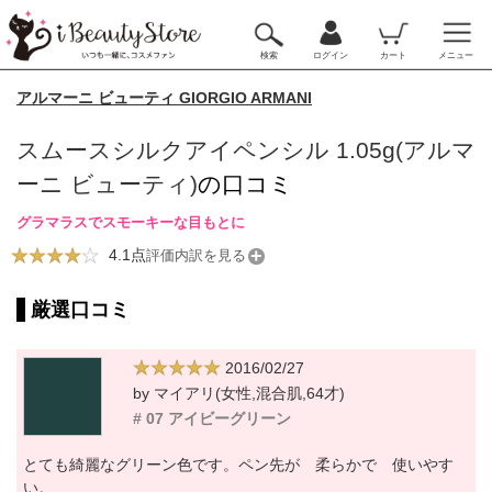
検索
ログイン
カート
メニュー
アルマーニ ビューティ GIORGIO ARMANI
スムースシルクアイペンシル 1.05g(アルマ
ーニ ビューティ)
の口コミ
グラマラスでスモーキーな目もとに
4.1点
評価内訳を見る
厳選口コミ
2016/02/27
by マイアリ(女性,混合肌,64才)
# 07 アイビーグリーン
とても綺麗なグリーン色です。ペン先が 柔らかで 使いやす
い。