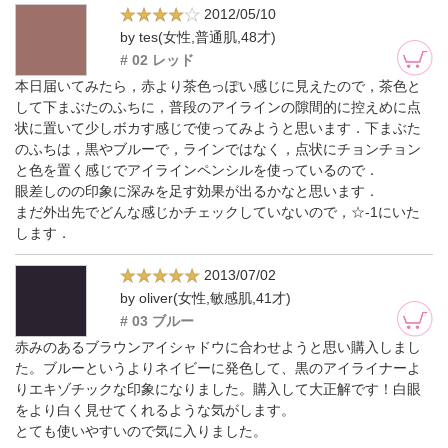
2012/05/10
by tes(女性,普通肌,48才)
# 02 レッド
本日届いてみたら，赤より茶色っぽい感じに見えたので，茶色と
して下まぶたのふちに，普段のアイラインの隙間的に控えめに点
状に置いて少しボカす感じで使ってみようと思います．下まぶた
のふちは，黒やブルーで，ラインではなく，点状にチョンチョン
と色を置く感じでアイラインペンシルを使っているので．
眼差しのの印象に深みを足す効果が出るかなと思います．
まだ外出先でどんな感じかチェックしていないので，☆-1にいた
します．
2013/07/02
by oliver(女性,敏感肌,41才)
# 03 ブルー
赤みのあるブラウンアイシャドウに合わせようと思い購入しまし
た。ブルーというよりネイビーに発色して、黒のアイライナーよ
りエキゾチックな印象になりました。購入して大正解です！白眼
をより白く見せてくれるような気がします。
とても使いやすいので気に入りました。