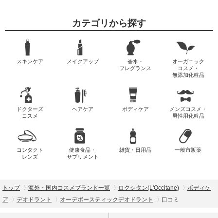
カテゴリから探す
スキンケア
メイクアップ
香水・
オーガニック
フレグランス
コスメ・
無添加化粧品
ドクターズ
ヘアケア
ボディケア
メンズコスメ・
コスメ
男性用化粧品
コンタクト
健康食品・
雑貨・日用品
一般市販薬
レンズ
サプリメント
トップ
海外・国内コスメブランド一覧
ロクシタン(L'Occitane)
ボディケ
ア
デオドラント
オーデボースティックデオドラント
口コミ