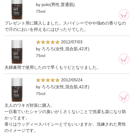
by polo(男性,普通肌)
75ml
プレゼント用に購入しました。スパイシーでやや強めの香りなの
で汗のにおいを抑えるにはぴったりでした。
2012/07/03
by ろろろ(女性,混合肌,42才)
75ml
夫婦兼用で使用したので早くもリピとなりました。
2012/05/24
by ろろろ(女性,混合肌,42才)
75ml
主人のワキガ対策に購入。
一日着ていたシャツの臭いがくさくないことで洗濯も楽になり助
かってます。
香りはウッディースパイシーとでもいいますか、洗練された男性
のイメージです。