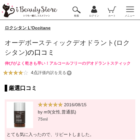
検索
ログイン
カート
メニュー
ロクシタン L'Occitane
オーデボースティックデオドラント(ロク
シタン)
の口コミ
伸びがよく乾きも早い！アルコールフリーのデオドラントスティック
4点
評価内訳を見る
厳選口コミ
2016/08/15
by m9(女性,普通肌)
75ml
とても気に入ったので、リピートしました。