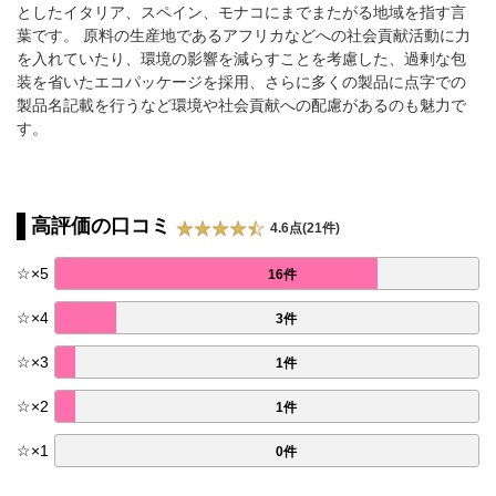
としたイタリア、スペイン、モナコにまでまたがる地域を指す言
葉です。 原料の生産地であるアフリカなどへの社会貢献活動に力
を入れていたり、環境の影響を減らすことを考慮した、過剰な包
装を省いたエコパッケージを採用、さらに多くの製品に点字での
製品名記載を行うなど環境や社会貢献への配慮があるのも魅力で
す。
高評価の口コミ
4.6点(21件)
☆
×
5
16件
☆
×
4
3件
☆
×
3
1件
☆
×
2
1件
☆
×
1
0件