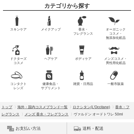
カテゴリから探す
スキンケア
メイクアップ
香水・
オーガニック
フレグランス
コスメ・
無添加化粧品
ドクターズ
ヘアケア
ボディケア
メンズコスメ・
コスメ
男性用化粧品
コンタクト
健康食品・
雑貨・日用品
一般市販薬
レンズ
サプリメント
トップ
海外・国内コスメブランド一覧
ロクシタン(L'Occitane)
香水・フ
レグランス
メンズ 香水・フレグランス
ヴァルドン オードトワレ 50ml
お支払い方法
送料・配送