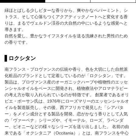
緑ほとばしる少しビターな香りから、爽やかなペパーミント、シ
トラス、そして心落ちつくアクアティックノートへと変化する香
りは、まるでヴェルドン渓谷の大自然の中にいるような感覚へと
導きます。
自然を愛し、豊かなライフスタイルを送る洗練された男性のため
の香りです。
ロクシタン
南フランス・プロヴァンスの伝統や香り、色を大切にした自然派
化粧品のブランドとして定着しているのが「ロクシタン」です。
製品は、プロヴァンス産のオーガニックハーブや植物性のエッセ
ンシャルオイルをベースに開発され、植物療法やアロマテラピー
の考え方が取り入れられているのが特徴です。 創業者であるオリ
ビエ・ボーサン氏は、1976年にローズマリーのエッセンシャルオ
イルを製造販売し、その後、西アフリカで発見した「シアバタ
ー」をメイン成分とする製品を開発、恋がかなう香りとして人気
の「ヴァーベナ」シリーズや、イモーテル、ローズ、ラベンダ
ー、ピオニーなどの様々なシリーズを送り出しました。 名前の由
来である「オクシタニア（Occitania）」とは、南フランスを中心