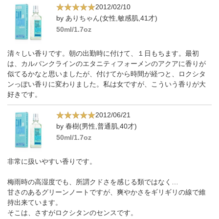
2012/02/10
by ありちゃん(女性,敏感肌,41才)
50ml/1.7oz
清々しい香りです。朝の出勤時に付けて、１日もちます。最初
は、カルバンクラインのエタニティフォーメンのアクアに香りが
似てるかなと思いましたが、付けてから時間が経つと、ロクシタ
ンっぽい香りに変わりました。私は女ですが、こういう香りが大
好きです。
2012/06/21
by 春樹(男性,普通肌,40才)
50ml/1.7oz
非常に扱いやすい香りです。
梅雨時の高湿度でも、所謂クドさを感じる類ではなく…
甘さのあるグリーンノートですが、爽やかさをギリギリの線で維
持出来ています。
そこは、さすがロクシタンのセンスです。