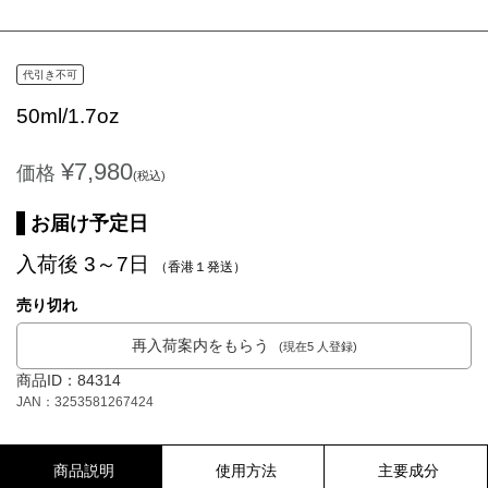
代引き不可
50ml/1.7oz
¥7,980
価格
(税込)
お届け予定日
入荷後 3～7日
（香港１発送）
売り切れ
再入荷案内をもらう
(現在5 人登録)
商品ID：84314
JAN：3253581267424
商品説明
使用方法
主要成分