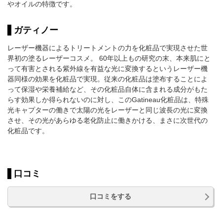
やオイルの特徴です。
ガティノー
レーザー機器によるトリートメントの力を化粧品で実現させた世
界初の塗るレーザーコスメ。 60年以上もの研究の末、本来肌にと
って有害とされる紫外線を有益な光に変換するというレーザー機
器同様の効果を化粧品で実現。従来の化粧品は塗布することによ
って保湿や栄養補給など、その化粧品自体に含まれる成分がもた
らす効果しか得られないのに対し、このGatineau化粧品は、特殊
光キャプターの働きで太陽の光をレーザーと同じ波長の光に変換
させ、その光があらゆる老化防止に働きかける、まさに次世代の
化粧品です。
口コミ
口コミをする