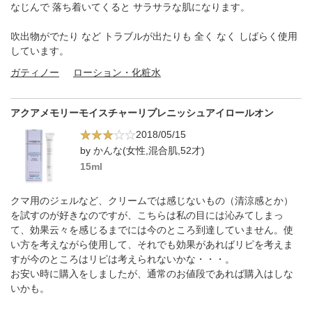
なじんで 落ち着いてくると サラサラな肌になります。
吹出物がでたり など トラブルが出たりも 全く なく しばらく使用
しています。
ガティノー
ローション・化粧水
アクアメモリーモイスチャーリプレニッシュアイロールオン
2018/05/15
by かんな(女性,混合肌,52才)
15ml
クマ用のジェルなど、クリームでは感じないもの（清涼感とか）
を試すのが好きなのですが、こちらは私の目には沁みてしまっ
て、効果云々を感じるまでには今のところ到達していません。使
い方を考えながら使用して、それでも効果があればリピを考えま
すが今のところはリピは考えられないかな・・・。
お安い時に購入をしましたが、通常のお値段であれば購入はしな
いかも。