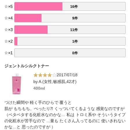
☆
×
5
16件
☆
×
4
9件
☆
×
3
11件
☆
×
2
1件
☆
×
1
0件
ジェントルシルクトナー
2017/07/18
by A.(女性,敏感肌,42才)
400ml
つけた瞬間や 軽く手のひらで 覆うと
肌が もちもち、ぺったり⁈ くっついてくるような 感覚なのですが
（ベタベタする化粧水なのかな… 私は トロミ系や そういうタイプ
の化粧水が苦手なので …量も たくさん入ってるのに 使いきれない
かな…と 思ったのですが ）