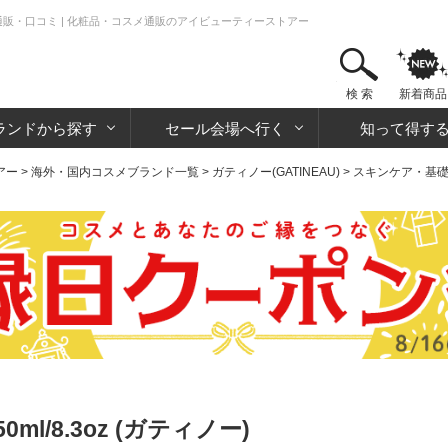
ー)の通販・口コミ | 化粧品・コスメ通販のアイビューティーストアー
検 索
新着商品
ランドから探す
セール会場へ行く
知って得す
アー
>
海外・国内コスメブランド一覧
>
ガティノー(GATINEAU)
>
スキンケア・基
ml/8.3oz (ガティノー)