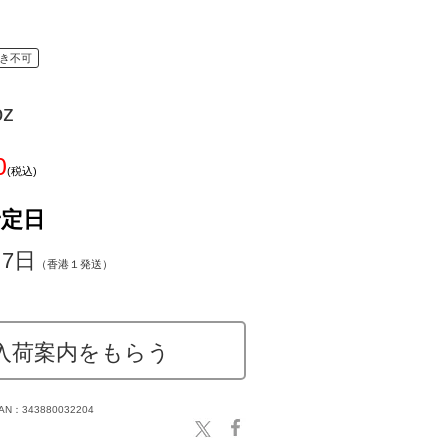
き不可
oz
0
(税込)
予定日
～7日
（香港１発送）
入荷案内をもらう
AN：343880032204