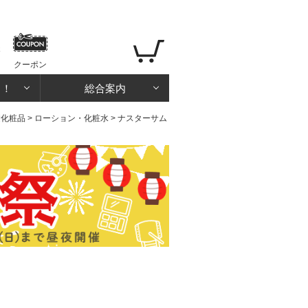
クーポン
る！
総合案内
礎化粧品
>
ローション・化粧水
> ナスターサム