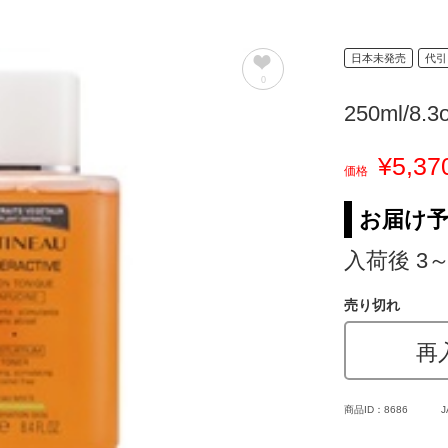
日本未発売
代引
0
250ml/8.3
¥5,37
価格
お届け
入荷後 3
売り切れ
再
商品ID：8686
J