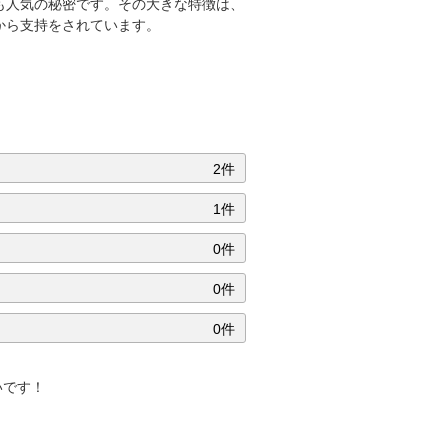
も人気の秘密です。その大きな特徴は、
から支持をされています。
2件
1件
0件
0件
0件
いです！