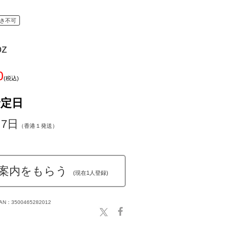
き不可
oz
0
(税込)
予定日
～7日
（香港１発送）
案内をもらう
(現在1人登録)
AN：3500465282012