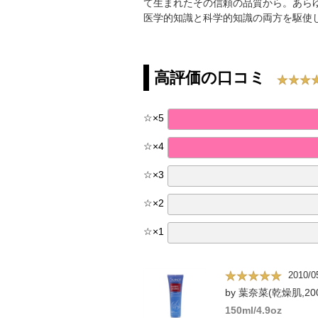
て生まれたその信頼の品質から。あら
医学的知識と科学的知識の両方を駆使
高評価の口コミ
☆
×
5
☆
×
4
☆
×
3
☆
×
2
☆
×
1
2010/0
by 葉奈菜(乾燥肌,20
150ml/4.9oz