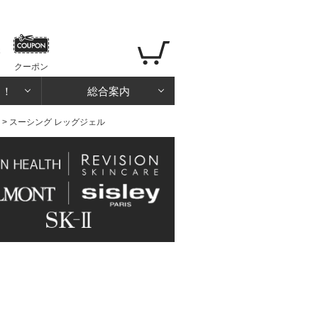
クーポン
る！
総合案内
> スーシング レッグジェル