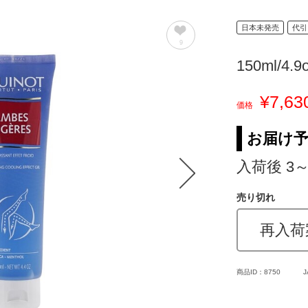
日本未発売
代引
9
150ml/4.9
¥7,63
価格
お届け
入荷後 3
売り切れ
再入荷
商品ID：8750
J