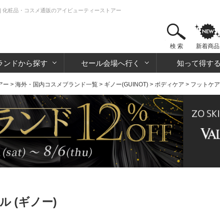
 | 化粧品・コスメ通販のアイビューティーストアー
検 索
新着商品
ランドから探す
セール会場へ行く
知って得す
アー
>
海外・国内コスメブランド一覧
>
ギノー(GUINOT)
>
ボディケア
>
フットケア
 (ギノー)