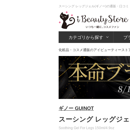
スーシング レッグジェル(ギノー)の通販・口コミ
カテゴリから探す
ブ
化粧品・コスメ通販のアイビューティースト
ギノー GUINOT
スーシング レッグジェル
Soothing Gel For Legs 150ml/4.9oz