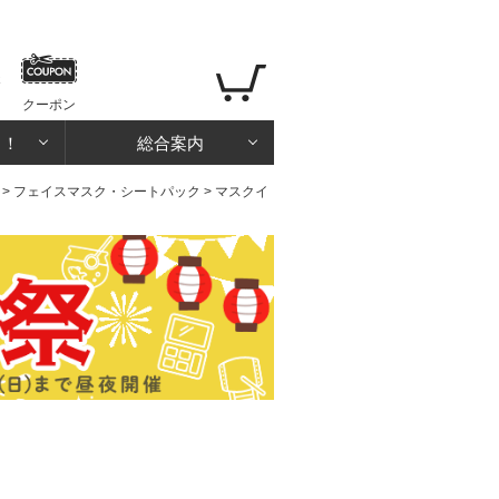
クーポン
る！
総合案内
>
フェイスマスク・シートパック
> マスクイ