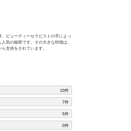
学者、ビューティーセラピストの手によっ
も人気の秘密です。その大きな特徴は、
から支持をされています。
10件
7件
5件
0件