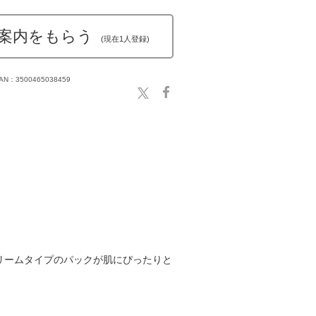
案内をもらう
(現在1人登録)
AN：3500465038459
リームタイプのパックが肌にぴったりと