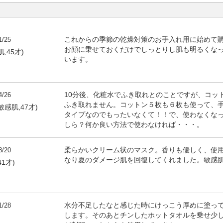
1/25
これからの季節の乾燥対策のお手入れ用に始めて
お顔に乗せておくだけでしっとりし肌も明るくな
,45才)
います。
4/26
10分後、化粧水でふき取れとのことですが、コッ
ふき取れません。コットン５枚も６枚も使って、
敏感肌,47才)
タイプなのでもったいなくて！！で、使わなくな
しら？何か良い方法で使わなければ・・・。
8/20
柔らかいクリーム状のマスク。香りも優しく、使
なり夏のダメージ肌を回復してくれました。敏感
41才)
1/28
水分不足したなと感じた時にけっこう厚めに塗って
します。そのあとチンしたホットタオルを乗せ少
)