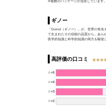
※複数のパッケージが混在しています
ギノー
「Guinot（ギノー）」が、世界の
て生まれたその信頼の品質から。あら
医学的知識と科学的知識の両方を駆使
高評価の口コミ
☆
×
5
☆
×
4
☆
×
3
☆
×
2