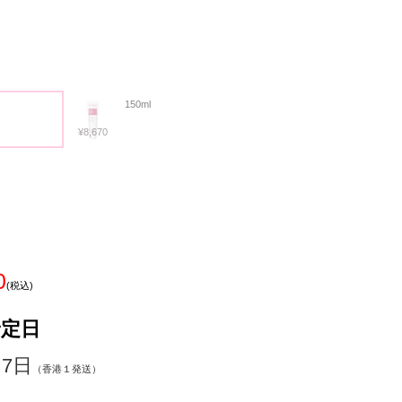
150ml
¥8,670
0
(税込)
予定日
～7日
（香港１発送）