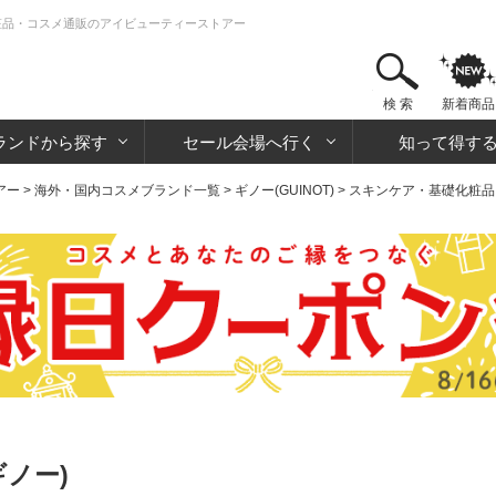
化粧品・コスメ通販のアイビューティーストアー
検 索
新着商品
ランドから探す
セール会場へ行く
知って得す
アー
>
海外・国内コスメブランド一覧
>
ギノー(GUINOT)
>
スキンケア・基礎化粧品
ギノー)