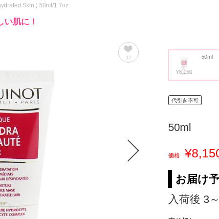
ydrated Skin ) 50ml/1.7oz
しい肌に！
50ml
12
¥8,150
代引き不可
50ml
¥8,15
価格
お届け
入荷後 3