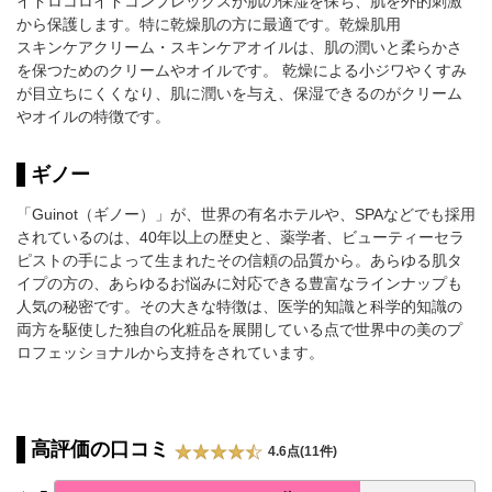
イドロコロイドコンプレックスが肌の保湿を保ち、肌を外的刺激
から保護します。特に乾燥肌の方に最適です。乾燥肌用
スキンケアクリーム・スキンケアオイルは、肌の潤いと柔らかさ
を保つためのクリームやオイルです。 乾燥による小ジワやくすみ
が目立ちにくくなり、肌に潤いを与え、保湿できるのがクリーム
やオイルの特徴です。
ギノー
「Guinot（ギノー）」が、世界の有名ホテルや、SPAなどでも採用
されているのは、40年以上の歴史と、薬学者、ビューティーセラ
ピストの手によって生まれたその信頼の品質から。あらゆる肌タ
イプの方の、あらゆるお悩みに対応できる豊富なラインナップも
人気の秘密です。その大きな特徴は、医学的知識と科学的知識の
両方を駆使した独自の化粧品を展開している点で世界中の美のプ
ロフェッショナルから支持をされています。
高評価の口コミ
4.6点(11件)