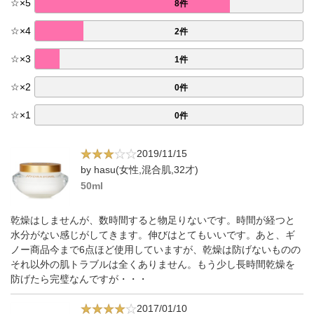
☆
×
5
8件
☆
×
4
2件
☆
×
3
1件
☆
×
2
0件
☆
×
1
0件
2019/11/15
by hasu(女性,混合肌,32才)
50ml
乾燥はしませんが、数時間すると物足りないです。時間が経つと
水分がない感じがしてきます。伸びはとてもいいです。あと、ギ
ノー商品今まで6点ほど使用していますが、乾燥は防げないものの
それ以外の肌トラブルは全くありません。もう少し長時間乾燥を
防げたら完璧なんですが・・・
2017/01/10