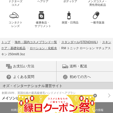
ドクターズ
ヘアケア
ボディケア
メンズコスメ・
コスメ
男性用化粧品
コンタクト
健康食品・
雑貨・日用品
一般市販薬
レンズ
サプリメント
トップ
海外・国内コスメブランド一覧
スタンダール(STENDHAL)
スキン
ケア・基礎化粧品
ローション・化粧水
RM トニック ローション マチュアス
キン 250ml/8.3oz
お支払い方法
送料・配送
よくある質問
初めての方へ
オズ・インターナショナル運営サイト
創業150年、英国伝統の最高級猪毛ハンドメイドヘアブラシ
メイソンピアソン
特商法に基づく表示
プライバシーポリシー
医薬品販売許可証の情報