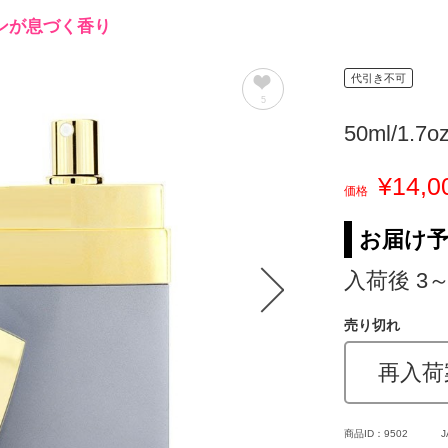
ンが息づく香り
代引き不可
5
50ml/1.7o
¥14,0
価格
お届け
入荷後 3
売り切れ
再入荷
商品ID：9502
J