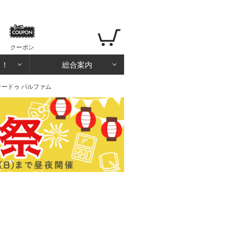
クーポン
る！
総合案内
9 オードゥ パルファム