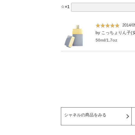
☆
×
1
2014/0
by こっちょりん子(女
50ml/1.7oz
シャネルの商品をみる