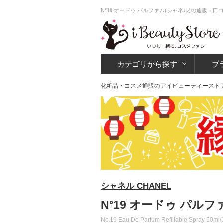
N°19 オードゥ パルファム(シャネル)の通販・
カテゴリから探す
ブ
化粧品・コスメ通販のアイビューティースト
シャネル CHANEL
N°19 オードゥ パルフ
No.19 Eau De Parfum Refillable Spray 50ml/