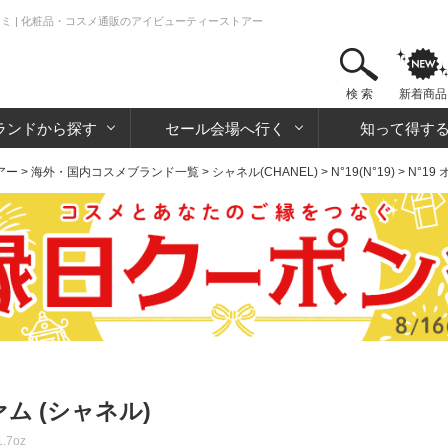
口コミ | 化粧品・コスメ通販のアイビューティーストアー
検 索
新着商品
ランドから探す
セール会場へ行く
知って得す
アー
>
海外・国内コスメブランド一覧
>
シャネル(CHANEL)
>
N°19(N°19)
> N°1
ァム (シャネル)
1.7oz