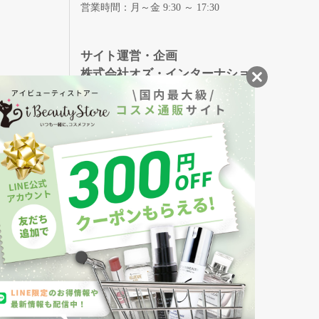
営業時間：月～金 9:30 ～ 17:30
録
サイト運営・企画
株式会社オズ・インターナショ
ナル
創業150年、英国伝統の最高級猪毛ハン
S
ドメイドヘアブラシ
メイソンピアソン
・美容商品の通販サイトです。
発売の化粧品も取り揃えています。