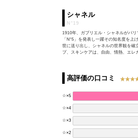
シャネル
N°19
1910年、ガブリエル・シャネルがパリ
「N°5」を発表し一躍その知名度を上
世に送り出し、シャネルの世界観を確
プ、スキンケアは、自由、情熱、エレ
高評価の口コミ
☆
×
5
☆
×
4
☆
×
3
☆
×
2