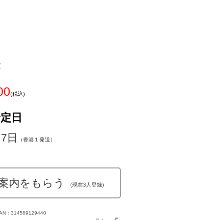
z
00
(税込)
予定日
～7日
（香港１発送）
案内をもらう
(現在3人登録)
AN：314589129440