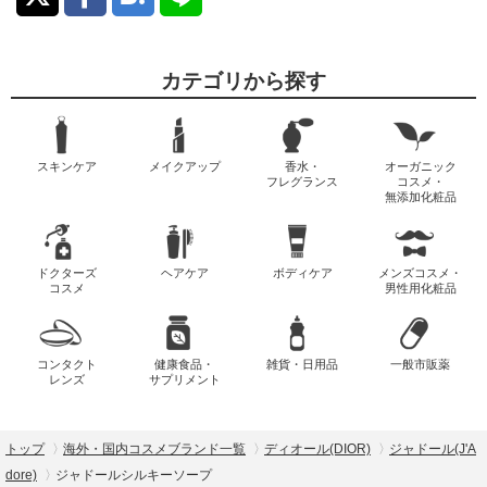
カテゴリから探す
スキンケア
メイクアップ
香水・
オーガニック
フレグランス
コスメ・
無添加化粧品
ドクターズ
ヘアケア
ボディケア
メンズコスメ・
コスメ
男性用化粧品
コンタクト
健康食品・
雑貨・日用品
一般市販薬
レンズ
サプリメント
トップ
海外・国内コスメブランド一覧
ディオール(DIOR)
ジャドール(J'A
dore)
ジャドールシルキーソープ