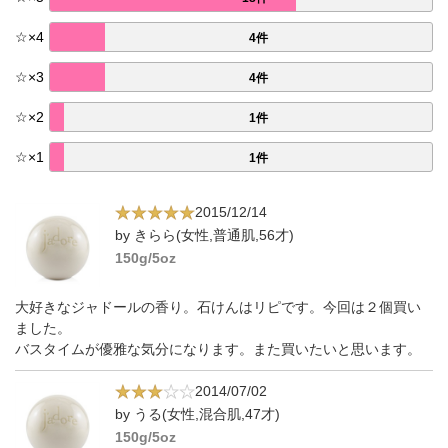
☆
×
4
4件
☆
×
3
4件
☆
×
2
1件
☆
×
1
1件
2015/12/14
by きらら(女性,普通肌,56才)
150g/5oz
大好きなジャドールの香り。石けんはリピです。今回は２個買い
ました。
バスタイムが優雅な気分になります。また買いたいと思います。
2014/07/02
by うる(女性,混合肌,47才)
150g/5oz