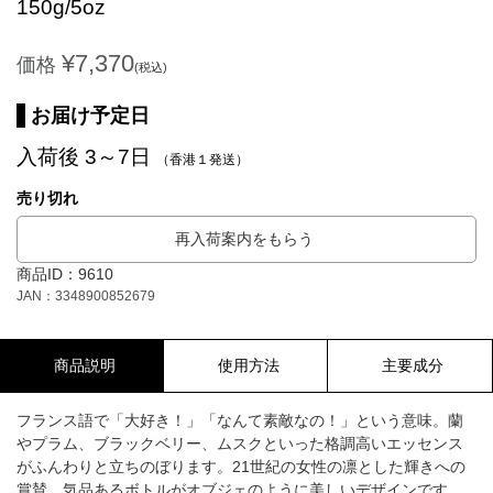
150g/5oz
¥7,370
価格
(税込)
お届け予定日
入荷後 3～7日
（香港１発送）
売り切れ
再入荷案内をもらう
商品ID：9610
JAN：3348900852679
商品説明
使用方法
主要成分
フランス語で「大好き！」「なんて素敵なの！」という意味。蘭
やプラム、ブラックベリー、ムスクといった格調高いエッセンス
がふんわりと立ちのぼります。21世紀の女性の凛とした輝きへの
賞賛。気品あるボトルがオブジェのように美しいデザインです。