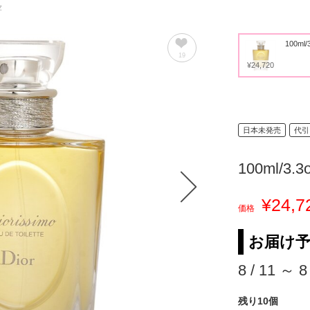
z
100ml/
19
¥24,720
日本未発売
代引
100ml/3.3
¥24,7
価格
お届け
8 / 11 ～ 8
残り10個