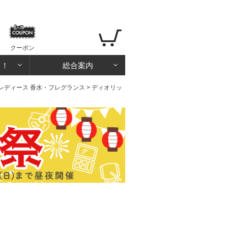
クーポン
る！
総合案内
レディース 香水・フレグランス
> ディオリッ