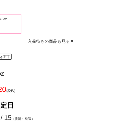
3.3oz
入荷待ちの商品も見る▼
き不可
oz
20
(税込)
予定日
 / 15
（香港１発送）