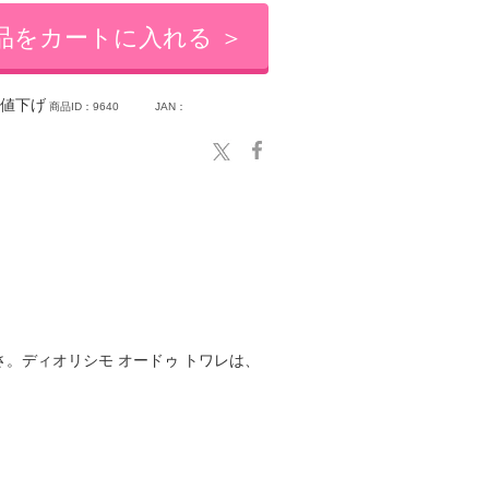
品をカートに入れる ＞
値下げ
商品ID：9640
JAN：
さ。ディオリシモ オードゥ トワレは、