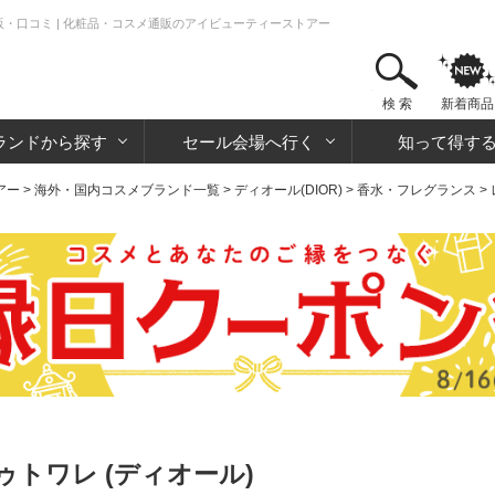
販・口コミ | 化粧品・コスメ通販のアイビューティーストアー
検 索
新着商品
ランドから探す
セール会場へ行く
知って得す
アー
>
海外・国内コスメブランド一覧
>
ディオール(DIOR)
>
香水・フレグランス
>
トワレ (ディオール)