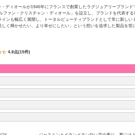
ャン・ディオールが1946年にフランスで創業したラグジュアリーブラン
ルファン・クリスチャン・ディオール」を設立し、ブランドを代表する香水「
ラインも幅広く展開し、トータルビューティブランドとして常に新しいト
美しく輝かせたい、より幸せにしたい」という想いを追求した製品を世
4.8点(15件)
5/24
ジャスミンとイランイラン白い花の香り。夏には