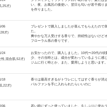
い、夜、お風呂の後使い、翌日も匂いが若干残ります
,25才)
を作りました。
6/06
プレゼントで購入しましたが喜んでもらえたので
た。
,28才)
爽やかな万人受けする香りで、持続性はないけど
フローラル系の香りです、
1/24
お安かったので、購入しました。10代〜20代の
少、その当時とは、成分が変わっているように感
性,混合肌,52才)
ジムに行く時とか、また、愛用しようと思います
1/18
香りは最高すぎるがトワレにしてはすぐ香りが消
パルファンを手に入れられたらいいのに
,22才)
2/06
若い時にずっと使っていました、久しぶりに使お