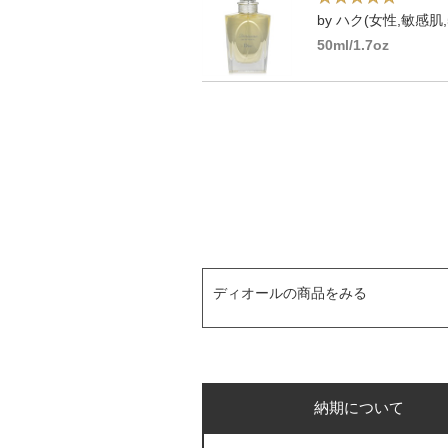
by ハク(女性,敏感肌,
50ml/1.7oz
ディオールの商品をみる
納期について