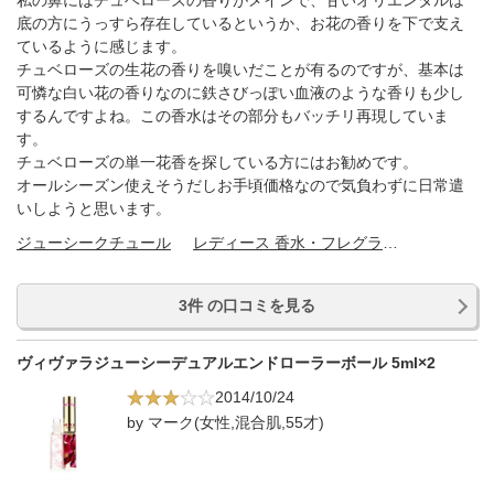
私の鼻にはチュベローズの香りがメインで、甘いオリエンタルは
底の方にうっすら存在しているというか、お花の香りを下で支え
ているように感じます。
チュベローズの生花の香りを嗅いだことが有るのですが、基本は
可憐な白い花の香りなのに鉄さびっぽい血液のような香りも少し
するんですよね。この香水はその部分もバッチリ再現していま
す。
チュベローズの単一花香を探している方にはお勧めです。
オールシーズン使えそうだしお手頃価格なので気負わずに日常遣
いしようと思います。
ジューシークチュール
レディース 香水・フレグランス
3件 の口コミを見る
ヴィヴァラジューシーデュアルエンドローラーボール 5ml×2
2014/10/24
by マーク(女性,混合肌,55才)