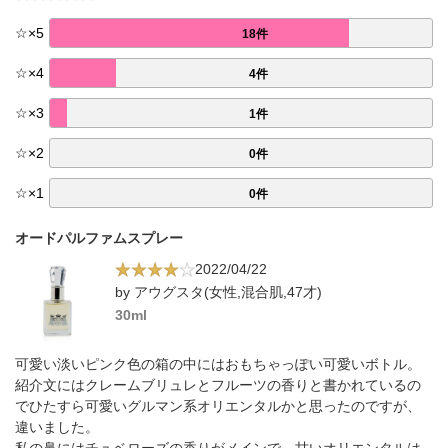
☆
×
5
18件
☆
×
4
4件
☆
×
3
1件
☆
×
2
0件
☆
×
1
0件
オードパルファムスプレー
2022/04/22
by アウグスタ(女性,混合肌,47才)
30ml
可愛い淡いピンク色の箱の中にはおもちゃっぽい可愛いボトル。
紹介文にはクレームブリュレとフルーツの香りと書かれているの
でひたすら可愛いグルマン系オリエンタルかと思ったのですが、
違いました。