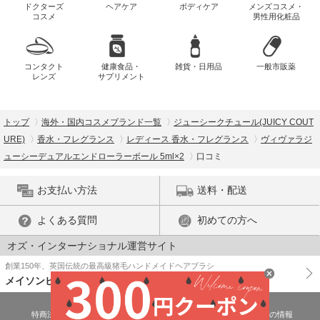
ドクターズ
ヘアケア
ボディケア
メンズコスメ・
コスメ
男性用化粧品
コンタクト
健康食品・
雑貨・日用品
一般市販薬
レンズ
サプリメント
トップ
海外・国内コスメブランド一覧
ジューシークチュール(JUICY COUT
URE)
香水・フレグランス
レディース 香水・フレグランス
ヴィヴァラジ
ューシーデュアルエンドローラーボール 5ml×2
口コミ
お支払い方法
送料・配送
よくある質問
初めての方へ
オズ・インターナショナル運営サイト
創業150年、英国伝統の最高級猪毛ハンドメイドヘアブラシ
メイソンピアソン
特商法に基づく表示
プライバシーポリシー
医薬品販売許可証の情報