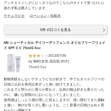
アンチエイジングにピッタリなのでこちらのサイトで見つけたら
迷わず私は購入しています。
ナチュラビセ
ローション・化粧水
5件 の口コミを見る
NB シューティカル デイリーディフェンス オイルフリーフリュイ
ド SPF３０ 75ml/2.5oz
2013/07/30
by 御村(女性,混合肌,40才)
75ml/2.5oz
動物実験をしないナチュラビセが好きで、中でもオイルフリーの
日焼け止めを発売以来ずっと使い続けてきました。
これまでと明らかに香りが変わり、以前の物は好きな香りだった
のに、嫌いな部類のにおいになってしまいました。
使用感はしっとり感が増した気もしますが、使い慣れてきた感触
と違い、伸びが良く少し重いような、ごく普通の日焼け止めと変
わらない感触です。