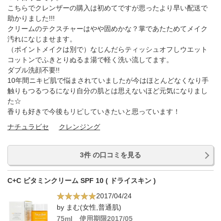
こちらでクレンザーの購入は初めてですが思ったより早い配送で
助かりました!!!
クリームのテクスチャーはやや固めかな？掌であたためてメイク
汚れになじませます。
（ポイントメイクは別で）なじんだらティッシュオフしウエット
コットンでふきとりぬるま湯で軽く洗い流してます。
ダブル洗顔不要!!
10年間ニキビ肌で悩まされていましたが今はほとんどなくなり手
触りもつるつるになり自分の肌とは思えないほど元気になりまし
た☆
香りも好きで今後もリピしていきたいと思っています！
ナチュラビセ
クレンジング
3件 の口コミを見る
C+C ビタミンクリーム SPF 10 ( ドライスキン )
2017/04/24
by まむ(女性,普通肌)
75ml 使用期限2017/05