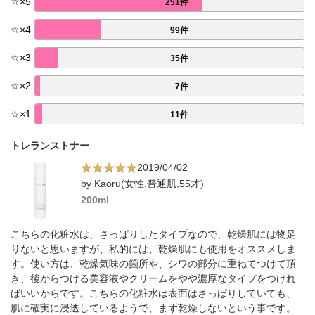
☆
×
5
251件
☆
×
4
99件
☆
×
3
35件
☆
×
2
7件
☆
×
1
11件
トレランストナー
2019/04/02
by Kaoru(女性,普通肌,55才)
200ml
こちらの化粧水は、さっぱりしたタイプなので、乾燥肌には物足
りないと思いますが、私的には、乾燥肌にも使用をオススメしま
す。使い方は、乾燥気味の箇所や、シワの部分に重ねてつけて頂
き、後からつける美容液やクリームをやや濃厚なタイプをつけれ
ばいいからです。こちらの化粧水は表面はさっぱりしていても、
肌に確実に浸透しているようで、まず乾燥しないという事です。