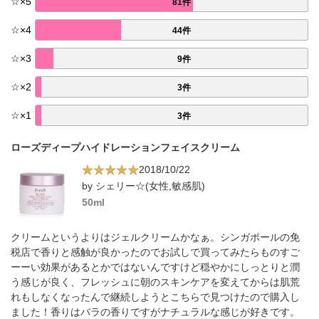
☆
×
5
81件
☆
×
4
44件
☆
×
3
9件
☆
×
2
3件
☆
×
1
3件
ローズディープハイドレーションフェイスクリーム
2018/10/22
by シェリー☆(女性,敏感肌)
50ml
クリームというよりはジェルクリームかなぁ。シンガポールの免
税店で香りと感触が良かったのでお試しで買ってみたらものすご
ーーい効果があるとかではないんですけど穏やかにしっとりと潤
う感じが良く、フレッシュに朝のスキンケアを変えてからは肌荒
れもしなくなったんで継続しようとこちらで見つけたので購入し
ました！香りはバラの香りですがナチュラルな感じが好きです。