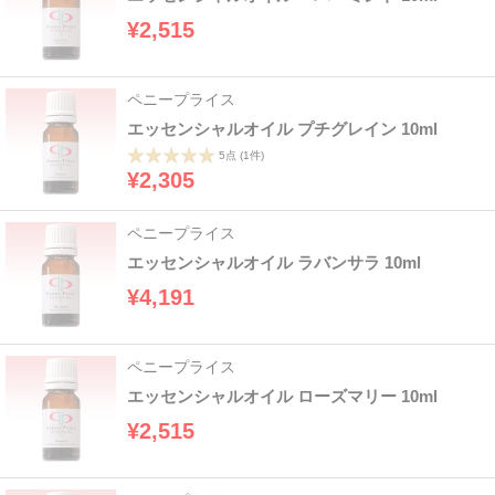
¥2,515
ペニープライス
エッセンシャルオイル プチグレイン 10ml
5点
(1件)
¥2,305
ペニープライス
エッセンシャルオイル ラバンサラ 10ml
¥4,191
ペニープライス
エッセンシャルオイル ローズマリー 10ml
¥2,515