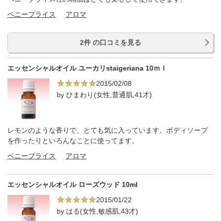
ペニープライス
アロマ
2件 の口コミを見る
エッセンシャルオイル ユーカリstaigeriana 10ｍｌ
2015/02/08
by ひまわり(女性,普通肌,41才)
レモンのような香りで、とても気に入っています。ボディソープ
を作ったりといろんなことに使ってます。
ペニープライス
アロマ
エッセンシャルオイル ローズウッド 10ml
2015/01/22
by はる(女性,敏感肌,43才)