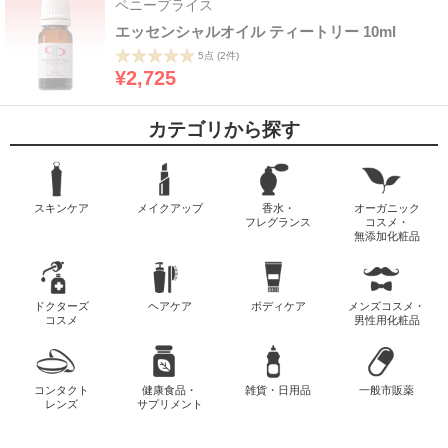
ペニープライス
エッセンシャルオイル ティートリー 10ml
5点
(2件)
¥2,725
カテゴリから探す
スキンケア
メイクアップ
香水・
オーガニック
フレグランス
コスメ・
無添加化粧品
ドクターズ
ヘアケア
ボディケア
メンズコスメ・
コスメ
男性用化粧品
コンタクト
健康食品・
雑貨・日用品
一般市販薬
レンズ
サプリメント