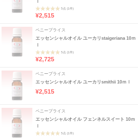
ｌ
5点
(1件)
¥2,515
ペニープライス
エッセンシャルオイル ユーカリstaigeriana 10ｍ
ｌ
5点
(1件)
¥2,725
ペニープライス
エッセンシャルオイル ユーカリsmithii 10ｍｌ
¥2,515
ペニープライス
エッセンシャルオイル フェンネルスイート 10ｍ
ｌ
5点
(1件)