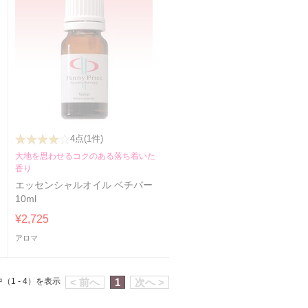
4点
(1件)
大地を思わせるコクのある落ち着いた
香り
エッセンシャルオイル ベチバー
10ml
¥2,725
アロマ
（1 - 4）を表示
< 前へ
1
次へ >