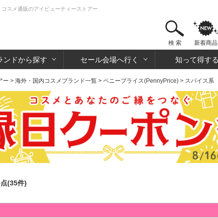
 化粧品・コスメ通販のアイビューティーストアー
検 索
新着商品
ランドから探す
セール会場へ行く
知って得す
アー
>
海外・国内コスメブランド一覧
>
ペニープライス(PennyPrice)
> スパイス系
5点(35件)