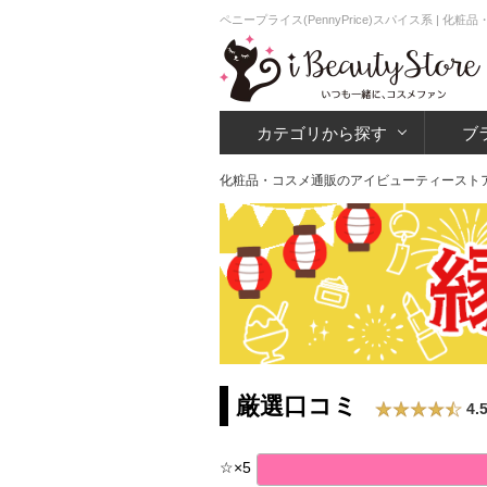
ペニープライス(PennyPrice)スパイス系 |
カテゴリから探す
ブ
化粧品・コスメ通販のアイビューティースト
厳選口コミ
4.
☆
×
5