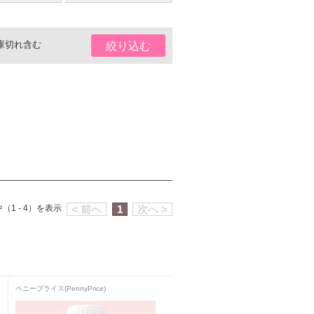
庫切れ含む
絞り込む
（1 - 4）を表示
< 前へ
1
次へ >
ペニープライス(PennyPrice)