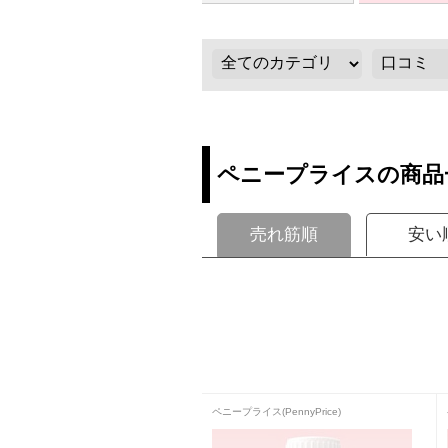
ペニープライスの商品
売れ筋順
安い
ペニープライス(PennyPrice)