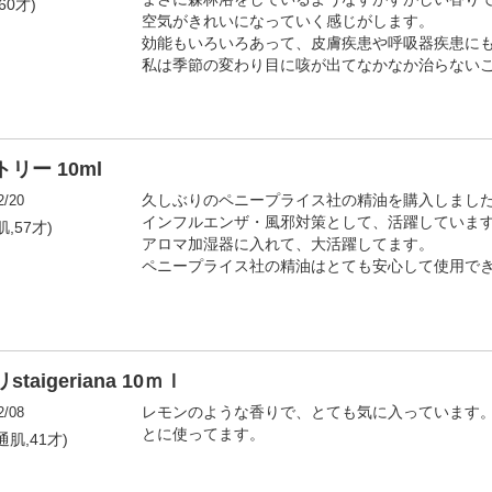
60才)
空気がきれいになっていく感じがします。
効能もいろいろあって、皮膚疾患や呼吸器疾患に
私は季節の変わり目に咳が出てなかなか治らない
リー 10ml
2/20
久しぶりのペニープライス社の精油を購入しまし
インフルエンザ・風邪対策として、活躍していま
,57才)
アロマ加湿器に入れて、大活躍してます。
ペニープライス社の精油はとても安心して使用で
igeriana 10ｍｌ
2/08
レモンのような香りで、とても気に入っています
とに使ってます。
通肌,41才)