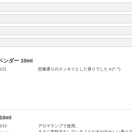
ンダー 10ml
1/21
想像通りのスッキリとした香りでした☺(^.^)
0ml
6/13
アロマランプで使用。
まさに森林浴をしているようなすがすがしい香り