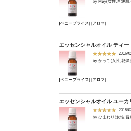
by May(女性,普通肌,
[
ペニープライス
]
[
アロマ
]
エッセンシャルオイル ティート
2016/0
by かっこ(女性,乾燥肌
[
ペニープライス
]
[
アロマ
]
エッセンシャルオイル ユーカリsta
2015/0
by ひまわり(女性,普