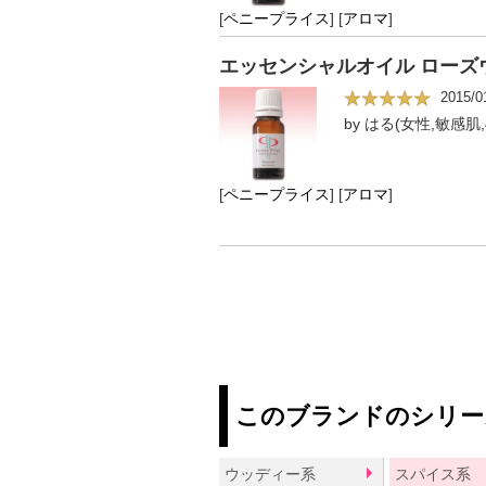
[
ペニープライス
]
[
アロマ
]
エッセンシャルオイル ローズウ
2015/0
by はる(女性,敏感肌,
[
ペニープライス
]
[
アロマ
]
このブランドのシリー
ウッディー系
スパイス系