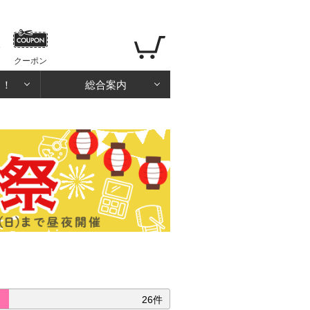
クーポン
る！
総合案内
26件