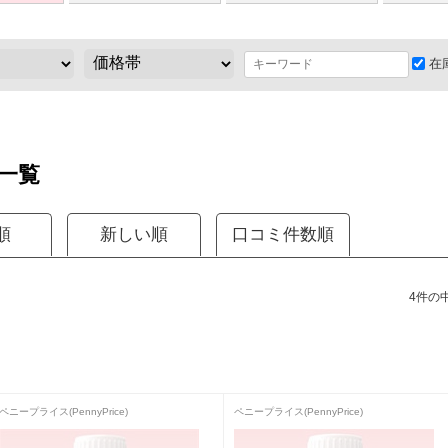
在
一覧
順
新しい順
口コミ件数順
4件の中
ペニープライス(PennyPrice)
ペニープライス(PennyPrice)