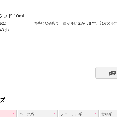
ッド 10ml
1/22
お手頃な値段で、量が多い気がします。部屋の空
43才)
ズ
ハーブ系
フローラル系
柑橘系