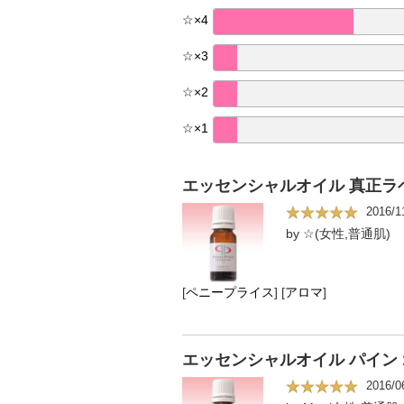
☆
×
4
☆
×
3
☆
×
2
☆
×
1
エッセンシャルオイル 真正ラベ
2016/1
by ☆(女性,普通肌)
[
ペニープライス
]
[
アロマ
]
エッセンシャルオイル パイン 1
2016/0