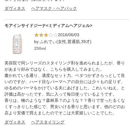
ダヴィネス
ヘアマスク・ヘアパック
モアインサイドジーナ<ミディアムヘアジェル>
2016/06/03
by ふれでぃ(女性,普通肌,39才)
250ml
美容院で同シリーズのスタイリング剤を進められましたが、香り
があまり好みではなく、こちらを購入してみました。
書かれている通り、適度なセット力。ベタつかずさらっとして良
いのですが、ハード目なパーマヘアの自分には少々もの足りず、
ゆるめのパーマをかけている夫にあげました。これいいねえ。と
評価は高かったです。気に入って毎日使っているようです。
香りは、檜のような？森林系？のような？？香りで甘ったるくな
くすっきりした感じで、男女いける香りと思います。他のどのお
店より安価で買えましたのでそこは大変嬉しいことでした。
ダヴィネス
ヘアスタイリング