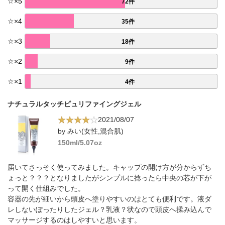
☆
×
5
72件
☆
×
4
35件
☆
×
3
18件
☆
×
2
9件
☆
×
1
4件
ナチュラルタッチピュリファイングジェル
2021/08/07
by みい(女性,混合肌)
150ml/5.07oz
届いてさっそく使ってみました。キャップの開け方が分からずち
ょっと？？？となりましたがシンプルに捻ったら中央の芯が下が
って開く仕組みでした。
容器の先が細いから頭皮へ塗りやすいのはとても便利です。液ダ
レしないぽったりしたジェル？乳液？状なので頭皮へ揉み込んで
マッサージするのはしやすいと思います。