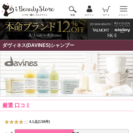
検索
ログイン
カート
メニュー
ダヴィネス(DAVINES)シャンプー
厳選 口コミ
4.1点(138件)