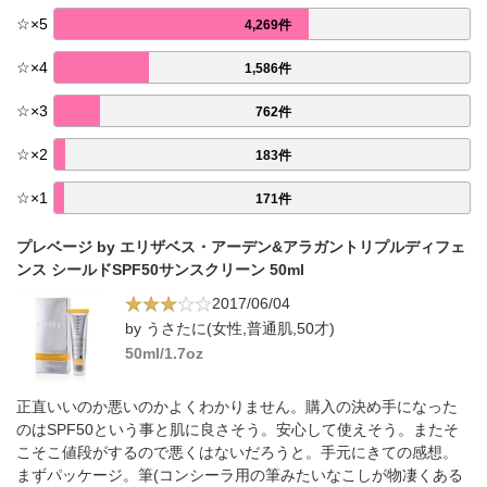
☆
×
5
4,269件
☆
×
4
1,586件
☆
×
3
762件
☆
×
2
183件
☆
×
1
171件
プレベージ by エリザベス・アーデン&アラガントリプルディフェ
ンス シールドSPF50サンスクリーン 50ml
2017/06/04
by うさたに(女性,普通肌,50才)
50ml/1.7oz
正直いいのか悪いのかよくわかりません。購入の決め手になった
のはSPF50という事と肌に良さそう。安心して使えそう。またそ
こそこ値段がするので悪くはないだろうと。手元にきての感想。
まずパッケージ。筆(コンシーラ用の筆みたいなこしが物凄くある