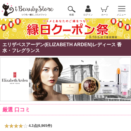
検索
ログイン
カート
メニュー
エリザベスアーデン(ELIZABETH ARDEN)レディース 香
水・フレグランス
厳選 口コミ
4.3点(6,965件)