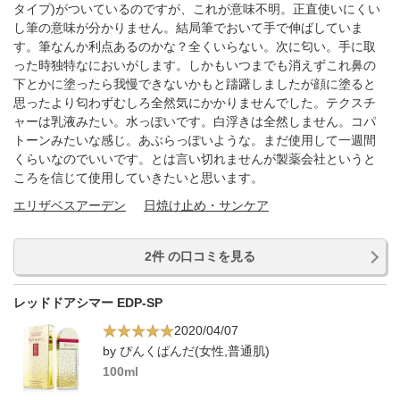
タイプ)がついているのですが、これが意味不明。正直使いにくい
し筆の意味が分かりません。結局筆でおいて手で伸ばしていま
す。筆なんか利点あるのかな？全くいらない。次に匂い。手に取
った時独特なにおいがします。しかもいつまでも消えずこれ鼻の
下とかに塗ったら我慢できないかもと躊躇しましたが顔に塗ると
思ったより匂わずむしろ全然気にかかりませんでした。テクスチ
ャーは乳液みたい。水っぽいです。白浮きは全然しません。コパ
トーンみたいな感じ。あぶらっぽいような。まだ使用して一週間
くらいなのでいいです。とは言い切れませんが製薬会社というと
ころを信じて使用していきたいと思います。
エリザベスアーデン
日焼け止め・サンケア
2件 の口コミを見る
レッドドアシマー EDP-SP
2020/04/07
by ぴんくぱんだ(女性,普通肌)
100ml