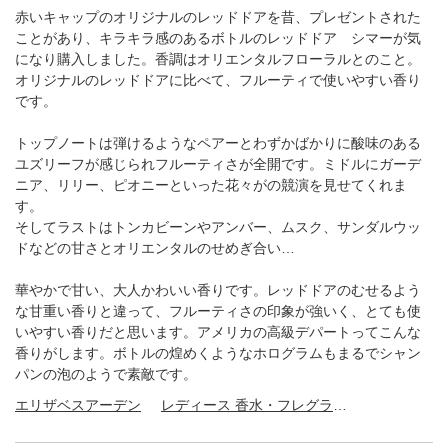
赤いキャップのオリジナルのレッドドアを昔、プレゼントされた
ことがあり、キラキラ感のあるボトルのレッドドア シマーが気
になり購入しました。香調はオリエンタルフローラルとのこと。
オリジナルのレッドドアに比べて、フルーティで使いやすい香り
です。
トップノートは弾けるようなペアーとわずかばかりに酸味のある
ユズリーフが感じられフルーティさが全開です。ミドルにガーデ
ニア、リリー、ピオニーといった花々がの競演を見せてくれま
す。
そしてラストはトンカビーンやアンバー、ムスク、サンダルウッ
ドなどの甘さとオリエンタルのせめぎ合い…
華やかで甘い、大人かわいい香りです。レッドドアのむせるよう
な甘重い香りと違って、フルーティさの印象が強いく、とても使
いやすい香りだと思います。アメリカの高級デパートってこんな
香りがします。ボトルの煌めくようなホログラムもまるでシャン
パンの泡のようで素敵です。
エリザベスアーデン
レディース 香水・フレグランス