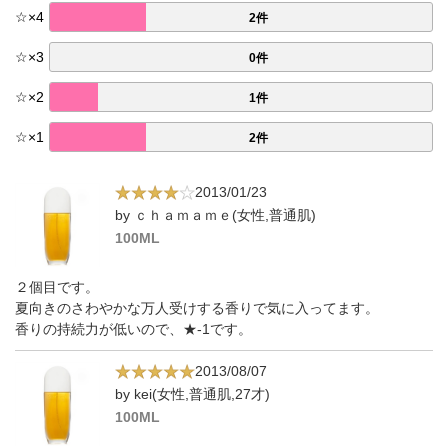
☆
×
4
2件
☆
×
3
0件
☆
×
2
1件
☆
×
1
2件
2013/01/23
by ｃｈａｍａｍｅ(女性,普通肌)
100ML
２個目です。
夏向きのさわやかな万人受けする香りで気に入ってます。
香りの持続力が低いので、★-1です。
2013/08/07
by kei(女性,普通肌,27才)
100ML