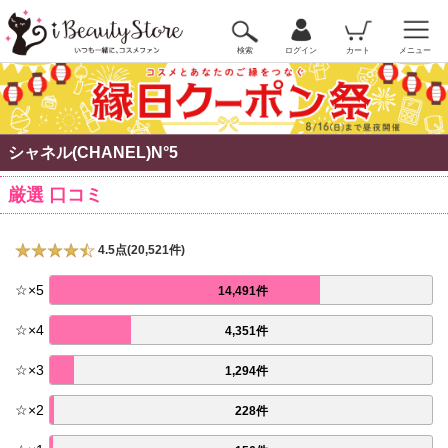
検索
ログイン
カート
メニュー
シャネル(CHANEL)N°5
厳選 口コミ
4.5点(20,521件)
☆
×
5
14,491件
☆
×
4
4,351件
☆
×
3
1,294件
☆
×
2
228件