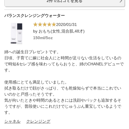
2件 の口コミを見る
バランスクレンジングウォーター
2020/01/31
by おもち(女性,混合肌,48才)
150ml/5oz
姉への誕生日プレゼントです。
日頃、子育てに嫁に社会人にと時間が足りない生活をしているの
で時短&セレブ感を味わってもらおうと、姉のCHANELデビューで
す。
使用感にとても満足していました。
拭き取るだけで顔がさっぱり、でも乾燥知らずで本当にこれでい
いのかと戸惑ったそうです。
気が向いたときや時間のあるときには洗顔やパックも追加するそ
うですが、普段使いにこれだけでじゅうぶん重宝しているようで
す。
シャネル
クレンジング