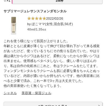
☆
×
1
156件
サブリマージュレサンスフォンダモンタル
2022/02/26
by ぽこママ(女性,混合肌,56才)
40ml/1.35oz
これを使う様になって肌質が上がりました。
年齢とともに皮膚が薄くなって伸びて顔が垂れ下がって来る感覚
があったけど、使っているうちにその焦りを忘れていた。やはり
歳は歳だから小ジワはあるけど、柔軟になったからか深いシワは
出来ません。使用感もベタベタしないし、優しい香りはほんの
り。私は自作の化粧水にこれと、冬はラクレームをたしてます。
フォンダンモンタルもラクレームも肌に必要な量をちゃんとぬっ
ているけど、内容が濃いからか持ちがいいです。他の美容液に比
べると少量で済み、これ一本で3ヶ月は大丈夫でした。
他の美容液使いたく無くなってしまう。
シャネル
美容液・保湿ジェル