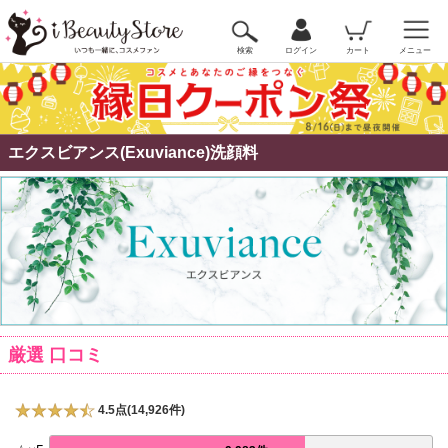
検索
ログイン
カート
メニュー
エクスビアンス(Exuviance)洗顔料
厳選 口コミ
4.5点(14,926件)