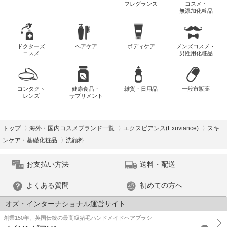
フレグランス
コスメ・
無添加化粧品
ドクターズ
ヘアケア
ボディケア
メンズコスメ・
コスメ
男性用化粧品
コンタクト
健康食品・
雑貨・日用品
一般市販薬
レンズ
サプリメント
トップ
海外・国内コスメブランド一覧
エクスビアンス(Exuviance)
スキ
ンケア・基礎化粧品
洗顔料
お支払い方法
送料・配送
よくある質問
初めての方へ
オズ・インターナショナル運営サイト
創業150年、英国伝統の最高級猪毛ハンドメイドヘアブラシ