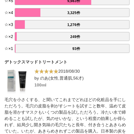
☆
×
5
9,983件
☆
×
4
3,325件
☆
×
3
1,276件
☆
×
2
249件
☆
×
1
93件
デトックスマッドトリートメント
2018/08/30
by のあ(女性,普通肌,56才)
100ml
毛穴を小さくする、と聞いてこれまでどれほどの化粧品を手にし
ただろう。毛穴の皮脂を剥がすシートを試すこと数年、温めて皮
脂を溶かすマスクもいくつの製品を試しただろう。冷たい水で締
めることも試したが、気のせいかな、という程度の効果しか得ら
れず、結局少し開き気味の毛穴たちと長年、付き合うとあきらめ
ていた。いたが、あきらめきれずこの製品を購入。日本製の炭を