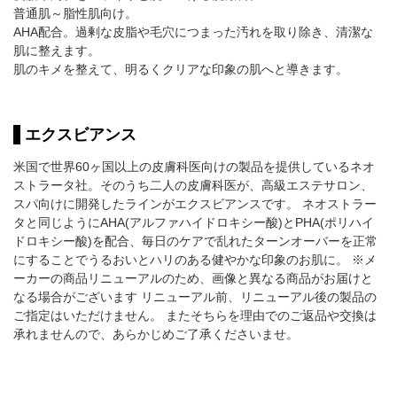
普通肌～脂性肌向け。
AHA配合。過剰な皮脂や毛穴につまった汚れを取り除き、清潔な
肌に整えます。
肌のキメを整えて、明るくクリアな印象の肌へと導きます。
エクスビアンス
米国で世界60ヶ国以上の皮膚科医向けの製品を提供しているネオ
ストラータ社。そのうち二人の皮膚科医が、高級エステサロン、
スパ向けに開発したラインがエクスビアンスです。 ネオストラー
タと同じようにAHA(アルファハイドロキシー酸)とPHA(ポリハイ
ドロキシー酸)を配合、毎日のケアで乱れたターンオーバーを正常
にすることでうるおいとハリのある健やかな印象のお肌に。 ※メ
ーカーの商品リニューアルのため、画像と異なる商品がお届けと
なる場合がございます リニューアル前、リニューアル後の製品の
ご指定はいただけません。 またそちらを理由でのご返品や交換は
承れませんので、あらかじめご了承くださいませ。