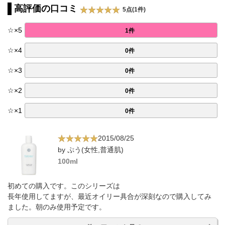
高評価の口コミ
5点(1件)
☆
×
5
1件
☆
×
4
0件
☆
×
3
0件
☆
×
2
0件
☆
×
1
0件
2015/08/25
by ぷう(女性,普通肌)
100ml
初めての購入です。このシリーズは
長年使用してますが、最近オイリー具合が深刻なので購入してみ
ました。朝のみ使用予定です。