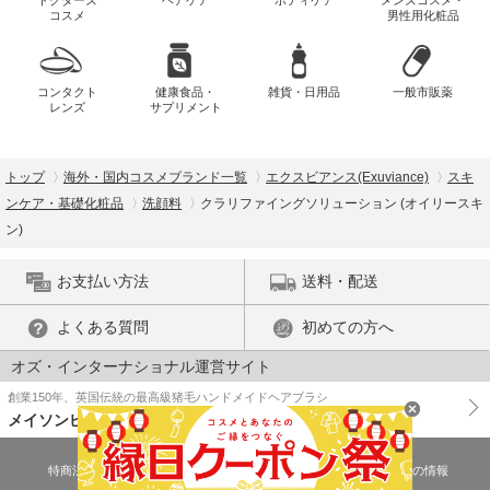
コスメ
男性用化粧品
コンタクト
健康食品・
雑貨・日用品
一般市販薬
レンズ
サプリメント
トップ
海外・国内コスメブランド一覧
エクスビアンス(Exuviance)
スキ
ンケア・基礎化粧品
洗顔料
クラリファイングソリューション (オイリースキ
ン)
お支払い方法
送料・配送
よくある質問
初めての方へ
オズ・インターナショナル運営サイト
創業150年、英国伝統の最高級猪毛ハンドメイドヘアブラシ
メイソンピアソン
特商法に基づく表示
プライバシーポリシー
医薬品販売許可証の情報
ご利用規約
PC版で表示