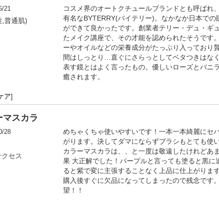
6/21
コスメ界のオートクチュールブランドとも呼ばれ
有名なBYTERRY(バイテリー)。なかなか日本
性,普通肌)
ができて良かったです。創業者テリー・デュ・ギ
たメイク講座で、その才能を認められたそうです
ーやオイルなどの栄養成分がたっぷり入っており
間はしっとり…直ぐにさらっとしてベタつきはな
表す鏡とはよく言ったもの。優しいローズとバニ
癒されます。
ケア
]
ーマスカラ
0/28
めちゃくちゃ使いやすいです！一本一本綺麗にセ
がります。決してダマにならずブラシもとても使
カラーマスカラは、、と一度は敬遠したけれどあ
サクセス
果 大正解でした！パープルと言っても塗ると黒に
ると紫で変に主張することなく上品に仕上がりま
購入後すぐに欠品になってしまったので残念です
望！！