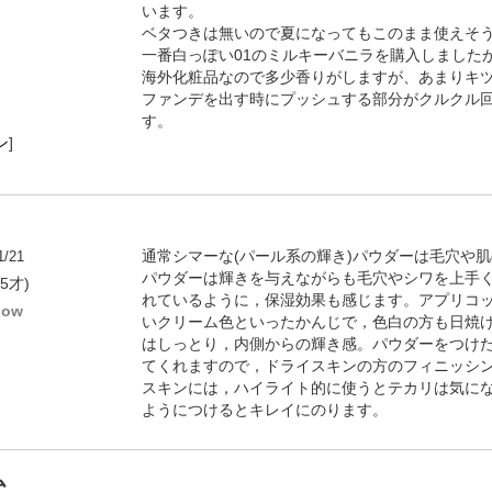
います。
ベタつきは無いので夏になってもこのまま使えそ
一番白っぽい01のミルキーバニラを購入しました
海外化粧品なので多少香りがしますが、あまりキ
ファンデを出す時にプッシュする部分がクルクル
す。
ン
]
1/21
通常シマーな(パール系の輝き)パウダーは毛穴や
パウダーは輝きを与えながらも毛穴やシワを上手
35才)
れているように，保湿効果も感じます。アプリコ
low
いクリーム色といったかんじで，色白の方も日焼
はしっとり，内側からの輝き感。パウダーをつけ
てくれますので，ドライスキンの方のフィニッシン
スキンには，ハイライト的に使うとテカリは気にな
ようにつけるとキレイにのります。
ム