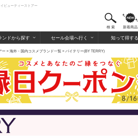
販のアイビューティーストアー
検 索
新着商品
ランドから探す
セール会場へ行く
知って得す
アー
>
海外・国内コスメブランド一覧
> バイテリー(BY TERRY)