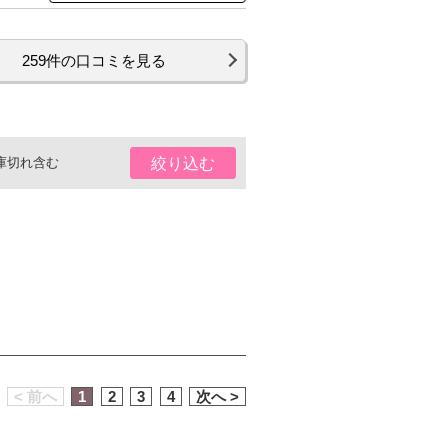
259件の口コミを見る
庫切れ含む
絞り込む
< 前へ
1
2
3
4
次へ >