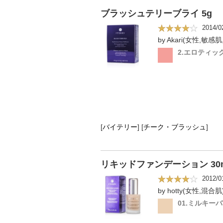
ブラッシュテリーブライ 5g
2014/0
by Akari(女性,敏感肌
2.エロティッ
[
バイテリー
]
[
チーク・ブラッシュ
]
リキッドファンデーション 30
2012/0
by hotty(女性,混合肌
01.ミルキー