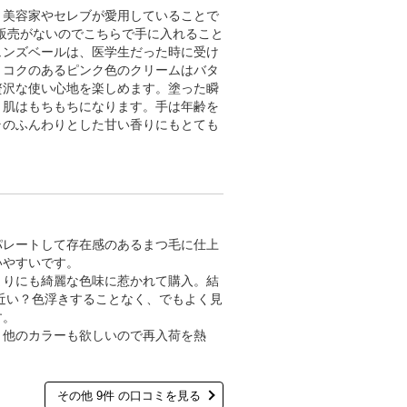
、美容家やセレブが愛用していることで
での販売がないのでこちらで手に入れること
ュンズベールは、医学生だった時に受け
。コクのあるピンク色のクリームはバタ
贅沢な使い心地を楽しめます。塗った瞬
く肌はもちもちになります。手は年齢を
ラのふんわりとした甘い香りにもとても
パレートして存在感のあるまつ毛に仕上
いやすいです。
まりにも綺麗な色味に惹かれて購入。結
近い？色浮きすることなく、でもよく見
す。
。他のカラーも欲しいので再入荷を熱
その他 9件 の口コミを見る