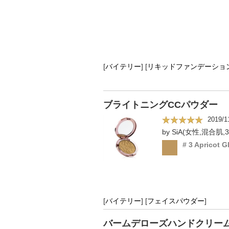
[
バイテリー
]
[
リキッドファンデーショ
ブライトニングCCパウダー
2019/1
by SiA(女性,混合肌,
# 3 Apricot G
[
バイテリー
]
[
フェイスパウダー
]
バームデローズハンドクリー