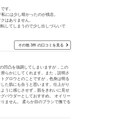
うです。
が私には少し暗かったのが残念。
ツクはありません。
回転してしまうので少し出しづらいで
その他 3件 の口コミを見る
肌の凹凸を強調してしまいますが，この
く滑らかにしてくれます。また，説明さ
ットグロウとのことですが，色身は明る
けした肌にも合うと思います。仕上がり
たように感じさせず，肌をきれいに見せ
グパウダーとしておすすめ。 オイリー
りません。 柔らか目のブラシで撫でる