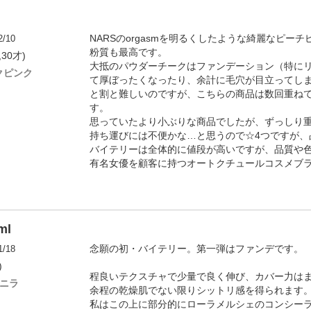
2/10
NARSのorgasmを明るくしたような綺麗なピー
粉質も最高です。
,30才)
大抵のパウダーチークはファンデーション（特に
クピンク
て厚ぼったくなったり、余計に毛穴が目立ってし
と割と難しいのですが、こちらの商品は数回重ね
す。
思っていたより小ぶりな商品でしたが、ずっしり
持ち運びには不便かな…と思うので☆4つですが、
バイテリーは全体的に値段が高いですが、品質や
有名女優を顧客に持つオートクチュールコスメブ
ml
1/18
念願の初・バイテリー。第一弾はファンデです。
)
程良いテクスチャで少量で良く伸び、カバー力は
バニラ
余程の乾燥肌でない限りシットリ感を得られます
私はこの上に部分的にローラメルシェのコンシー