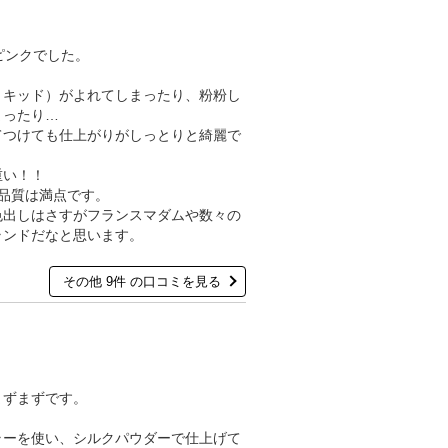
チピンクでした。
リキッド）がよれてしまったり、粉粉し
まったり…
てつけても仕上がりがしっとりと綺麗で
重い！！
品質は満点です。
色出しはさすがフランスマダムや数々の
ランドだなと思います。
その他 9件 の口コミを見る
まずまずです。
。
ラーを使い、シルクパウダーで仕上げて