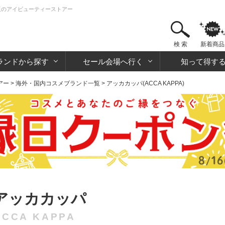
メ通販のアイビューティーストアー
検 索
新着商品
ランドから探す
セール会場へ行く
知って得す
アー
>
海外・国内コスメブランド一覧
> アッカカッパ(ACCA KAPPA)
アッカカッパ
ACCA KAPPA