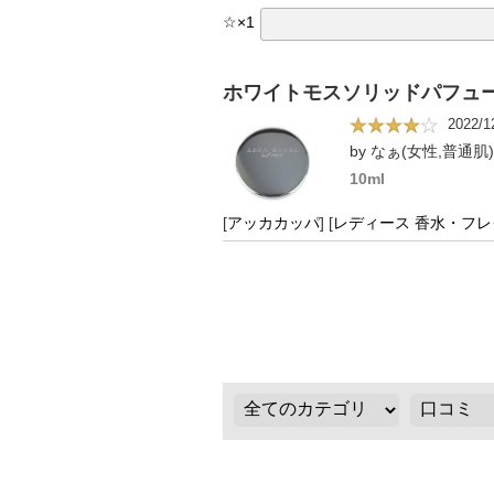
☆
×
1
ホワイトモスソリッドパフュ
2022/1
by なぁ(女性,普通肌)
10ml
[
アッカカッパ
]
[
レディース 香水・フ