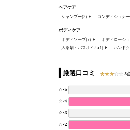
ヘアケア
シャンプー(2)
コンディショナー(
ボディケア
ボディソープ(7)
ボディローショ
入浴剤・バスオイル(1)
ハンドク
厳選口コミ
3点
☆
×
5
☆
×
4
☆
×
3
☆
×
2