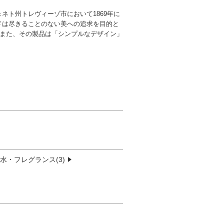
ヴェネト州トレヴィーゾ市において1869年に
ドは尽きることのない美への追求を目的と
 また、その製品は「シンプルなデザイン」
水・フレグランス(3)