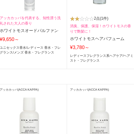
アッカカッパを代表する、知性漂う洗
2点
(1件)
礼された大人の香り
消臭、保護、保湿！ホワイトモスの香
ホワイトモスオードパルファン
りで艶髪に！
ホワイトモスヘアパフューム
¥9,650～
¥3,780～
ユニセックス香水
/
レディース 香水・フレ
グランス
/
メンズ 香水・フレグランス
レディースフレグランス系ヘアケア
/
ヘアミ
スト・フレグランス
アッカカッパ(ACCA KAPPA)
アッカカッパ(ACCA KAPPA)