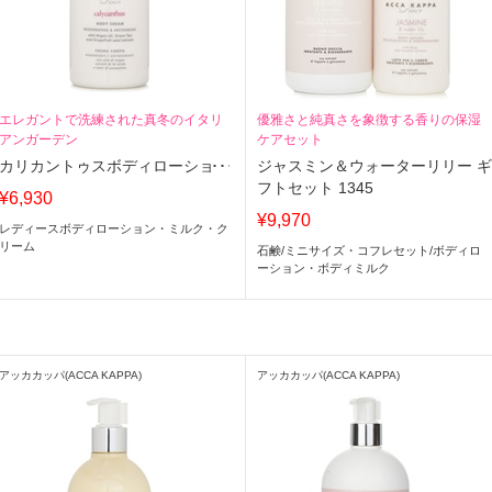
エレガントで洗練された真冬のイタリ
優雅さと純真さを象徴する香りの保湿
アンガーデン
ケアセット
カリカントゥスボディローション
ジャスミン＆ウォーターリリー 
フトセット 1345
¥6,930
¥9,970
レディースボディローション・ミルク・ク
リーム
石鹸
/
ミニサイズ・コフレセット
/
ボディロ
ーション・ボディミルク
アッカカッパ(ACCA KAPPA)
アッカカッパ(ACCA KAPPA)