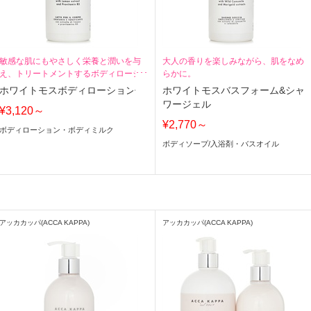
敏感な肌にもやさしく栄養と潤いを与
大人の香りを楽しみながら、肌をなめ
え、トリートメントするボディローシ
らかに。
ョン。
ホワイトモスボディローション
ホワイトモスバスフォーム&シャ
ワージェル
¥3,120～
¥2,770～
ボディローション・ボディミルク
ボディソープ
/
入浴剤・バスオイル
アッカカッパ(ACCA KAPPA)
アッカカッパ(ACCA KAPPA)