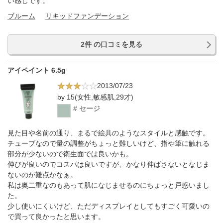
い感じです。
ブルーム
リキッドファンデーション
2件 の口コミを見る
アイペイント 6.5g
2013/07/23
by 15(女性,敏感肌,29才)
# セージ
見た目や名前の通り、まるで絵具のようなスタイルと感触です。
チューブなので量の調整がちょっと難しいけど、指や筆に触れる
部分が少ないので衛生面では良いかも。
伸びが良いのでコスパは良いですが、かなり伸ばさないとなじま
ないのが難点かなぁ。
私は奥二重なのもあって肌になじませるのにちょっと戸惑いまし
た。
少し使いにくいけど、ただディスプレイとしてもすごく可愛いの
で買って良かったと思います。