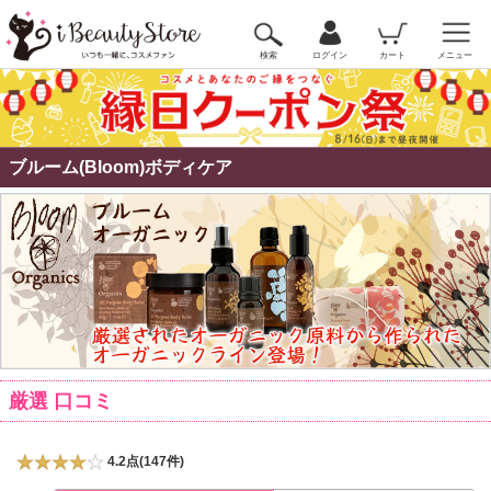
検索
ログイン
カート
メニュー
ブルーム(Bloom)ボディケア
厳選 口コミ
4.2点(147件)