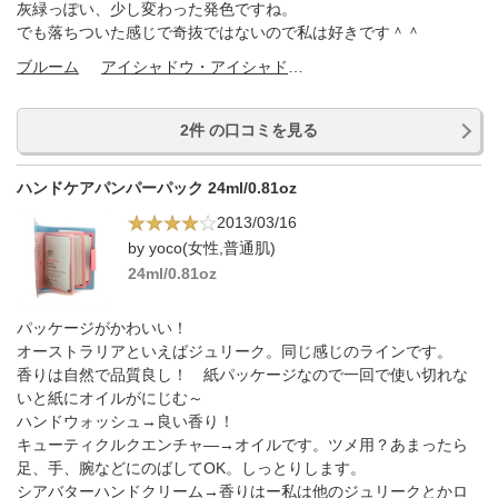
灰緑っぽい、少し変わった発色ですね。
でも落ちついた感じで奇抜ではないので私は好きです＾＾
ブルーム
アイシャドウ・アイシャドウベース
2件 の口コミを見る
ハンドケアパンパーパック 24ml/0.81oz
2013/03/16
by yoco(女性,普通肌)
24ml/0.81oz
パッケージがかわいい！
オーストラリアといえばジュリーク。同じ感じのラインです。
香りは自然で品質良し！ 紙パッケージなので一回で使い切れな
いと紙にオイルがにじむ～
ハンドウォッシュ→良い香り！
キューティクルクエンチャ―→オイルです。ツメ用？あまったら
足、手、腕などにのばしてOK。しっとりします。
シアバターハンドクリーム→香りはー私は他のジュリークとかロ