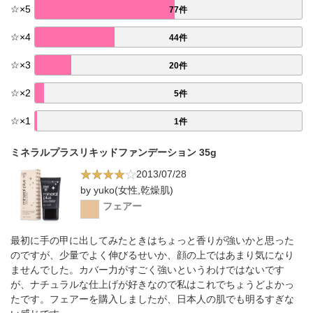
☆
×
5
77件
☆
×
4
44件
☆
×
3
20件
☆
×
2
5件
☆
×
1
1件
ミネラルプラスリキッドファンデーション 35g
2013/07/28
by yuko(女性,乾燥肌)
フェアー
最初に手の甲に出してみたときはちょっと香りが強いかと思った
のですが、少量でよく伸びるせいか、顔の上ではあまり気になり
ませんでした。カバー力がすごく強いというわけではないです
が、ナチュラルな仕上げが好きなので私はこれでちょうどよかっ
たです。フェアーを購入しましたが、日本人の肌でも明るすぎな