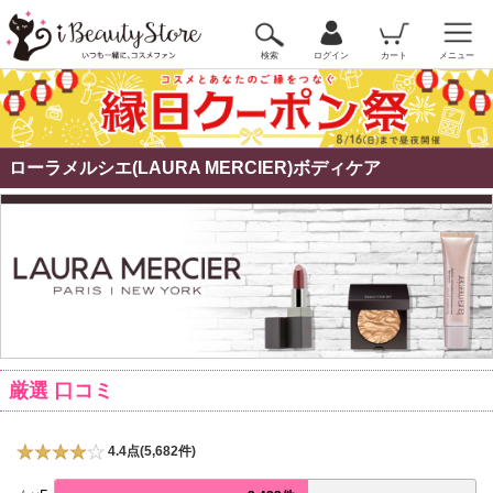
検索
ログイン
カート
メニュー
ローラメルシエ(LAURA MERCIER)ボディケア
厳選 口コミ
4.4点(5,682件)