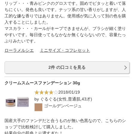
リップ・・・青みピンクのグロスです。固めでピタッと着いて落
ちにくい。発色も良いです。ナッツ系の甘い香りがしますが、人
工的な嫌な香りではありません。使用感が気に入って別の色を購
入することにしました。
マスカラ・・・カールがキープできませんが、ブラシが細く塗り
やすいです。毎日使ってもなかなか無くならないので、容量たっ
ぷりみたいです。
ローラメルシエ
ミニサイズ・コフレセット
2件 の口コミを見る
クリームスムースファンデーション 30g
2018/01/19
by ぐるぐる(女性,普通肌,43才)
ゴールデンベージュ
国産大手のファンデだと合うものが無い色黒なので、こちらのシ
ョップで比較検討して購入しました。
結果自分の肌色より濃すぎた！