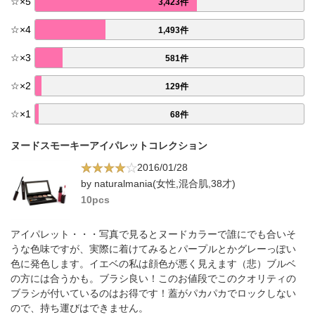
☆
×
5
3,423件
☆
×
4
1,493件
☆
×
3
581件
☆
×
2
129件
☆
×
1
68件
ヌードスモーキーアイパレットコレクション
2016/01/28
by naturalmania(女性,混合肌,38才)
10pcs
アイパレット・・・写真で見るとヌードカラーで誰にでも合いそ
うな色味ですが、実際に着けてみるとパープルとかグレーっぽい
色に発色します。イエベの私は顔色が悪く見えます（悲）ブルベ
の方には合うかも。ブラシ良い！このお値段でこのクオリティの
ブラシが付いているのはお得です！蓋がパカパカでロックしない
ので、持ち運びはできません。