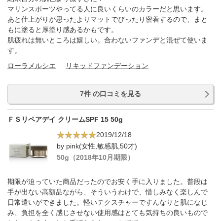
マリンスポーツやってる人に良いくらいのカラーだと思います。
あと仕上がりが思ったよりマットでぴったり密着するので、まと
もに塗ると厚塗り感あるかもです。
肌疲れは無いところは嬉しい。合わないファンデと混ぜて使いま
す。
ローラメルシエ
リキッドファンデーション
7件 の口コミを見る
ＦＳリペアデイ クリームSPF 15 50g
2019/12/18
by pink(女性,敏感肌,50才)
50g（2018年10月期限）
期限が迫っていた商品だったのでお安く手に入りました。普段は
手が出ない高額品ながら、そういうわけで、惜しみなく楽しんで
日常遣いができました。軽いテクスチャーですんなりと肌になじ
み、負担を全く感じさせない使用感はとても気持ちの良いもので