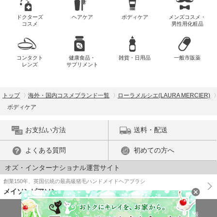
ドクターズ
ヘアケア
ボディケア
メンズコスメ・
コスメ
男性用化粧品
コンタクト
健康食品・
雑貨・日用品
一般市販薬
レンズ
サプリメント
トップ
海外・国内コスメブランド一覧
ローラメルシエ(LAURA MERCIER)
ボディケア
お支払い方法
送料・配送
よくある質問
初めての方へ
オズ・インターナショナル運営サイト
創業150年、英国伝統の最高級猪毛ハンドメイドヘアブラシ
メイソンピアソン
特商法に基づく表示
プライバシーポリシー
医薬品販売許可証の情報