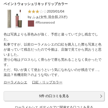
ペイントウォッシュリキッドリップカラー
2020/01/04
by ふぁ(女性,混合肌,23才)
#Rosewood
色は写真よりも茶色みが強く、予想と違っていて少し残念でし
た。
私事ですが、以前ローラメルシエの口紅を購入した際も写真と色
が違っていて残念だったので今後は、店舗で見てから買おうと思
いました。
塗り心地はグロスらしく滑らかで唇も荒れることなく良かったで
す。
ただ、匂いが臭くて使おうという気になれないのが残念です…。
薬品？有機溶剤？のような匂いです。
ローラメルシエ
口紅・リップカラー
5件 の口コミを見る
ローラメルシエ ボディケアに関連する口コミを見る