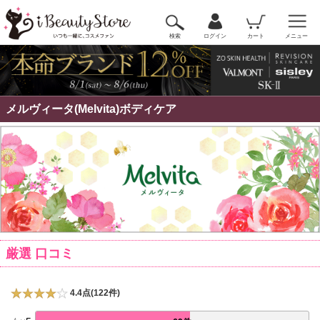
検索
ログイン
カート
メニュー
メルヴィータ(Melvita)ボディケア
厳選 口コミ
4.4点(122件)