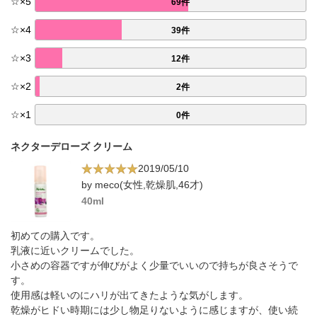
☆
×
5
69件
☆
×
4
39件
☆
×
3
12件
☆
×
2
2件
☆
×
1
0件
ネクターデローズ クリーム
2019/05/10
by meco(女性,乾燥肌,46才)
40ml
初めての購入です。
乳液に近いクリームでした。
小さめの容器ですが伸びがよく少量でいいので持ちが良さそうで
す。
使用感は軽いのにハリが出てきたような気がします。
乾燥がヒドい時期には少し物足りないように感じますが、使い続