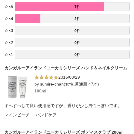
☆
×
5
7件
☆
×
4
2件
☆
×
3
0件
☆
×
2
0件
☆
×
1
0件
カンガルーアイランドユーカリシリーズ ハンド＆ネイルクリーム
2016/08/29
by sumire-chan(女性,普通肌,47才)
100ml
すべすべして良い使用感ですが、香りが少し男性っぽいです。
マインビーチ
ハンドケア
カンガルーアイランドユーカリシリーズ ボディスクラブ 200ml