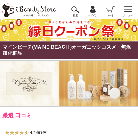
検索
ログイン
カート
メニュー
マインビーチ(MAINE BEACH )オーガニックコスメ・無添
加化粧品
厳選 口コミ
4.7点(9件)