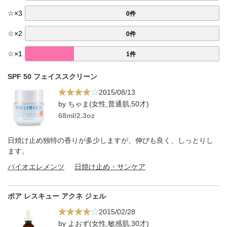
☆
×
3
0件
☆
×
2
0件
☆
×
1
1件
SPF 50 フェイススクリーン
2015/08/13
by ちゃま(女性,普通肌,50才)
68ml/2.3oz
日焼け止め独特の香りが多少しますが、伸びも良く、しっとりし
ます。
バイオエレメンツ
日焼け止め・サンケア
ポア レスキュー アクネ ジェル
2015/02/28
by よおず(女性,敏感肌,30才)