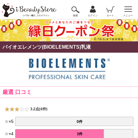
検索
ログイン
カート
メニュー
バイオエレメンツ(BIOELEMENTS)乳液
厳選 口コミ
3.2点(4件)
☆
×
5
0件
☆
×
4
3件