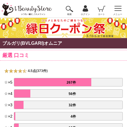
検索
ログイン
カート
メニュー
ブルガリ(BVLGARI)オムニア
厳選 口コミ
4.5点(373件)
☆
×
5
267件
☆
×
4
56件
☆
×
3
32件
☆
×
2
4件