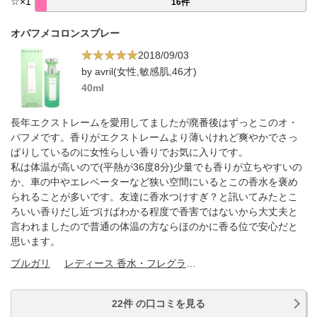
☆
×
1
16件
オパフメコロンスプレー
2018/09/03
by avril(女性,敏感肌,46才)
40ml
長年エクストレームを愛用してましたが廃番後はずっとこのオ・
パフメです。香りがエクストレームより薄いけれど爽やかでさっ
ぱりしているのに女性らしい香りでお気に入りです。
私は体温が高いので(平熱が36度8分)少量でも香りが立ちやすいの
か、車の中やエレベーターなど狭い空間にいるとこの香水を褒め
られることが多いです。友達に香水つけすぎ？と訊いてみたとこ
ろいい香りだし近づけばわかる程度で香害ではないから大丈夫と
言われましたので普通の体温の方ならほのかに香る位で安心だと
思います。
ブルガリ
レディース 香水・フレグランス
22件 の口コミを見る