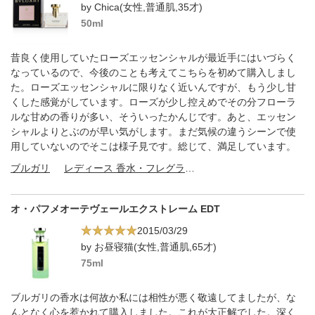
by Chica(女性,普通肌,35才)
50ml
昔良く使用していたローズエッセンシャルが最近手にはいづらく
なっているので、今後のことも考えてこちらを初めて購入しまし
た。ローズエッセンシャルに限りなく近いんですが、もう少し甘
くした感覚がしています。ローズが少し控えめでその分フローラ
ルな甘めの香りが多い、そういったかんじです。あと、エッセン
シャルよりとぶのが早い気がします。まだ気候の違うシーンで使
用していないのでそこは様子見です。総じて、満足しています。
ブルガリ
レディース 香水・フレグランス
オ・パフメオーテヴェールエクストレーム EDT
2015/03/29
by お昼寝猫(女性,普通肌,65才)
75ml
ブルガリの香水は何故か私には相性が悪く敬遠してましたが、な
んとなく心を惹かれて購入しました。これが大正解でした。深く