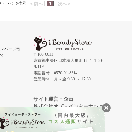
（1 - 2）を表示
< 前へ
1
次へ >
メンバーズ制
〒103-0013
いて
東京都中央区日本橋人形町3-8-1TT-2ビ
ル11F
電話番号：0570-01-8314
営業時間：月～金 9:30 ～ 17:30
録
サイト運営・企画
株式会社オズ・インターナショ
ナル
創業150年、英国伝統の最高級猪毛ハン
S
ドメイドヘアブラシ