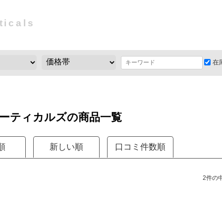
ticals
在
ーティカルズの商品一覧
順
新しい順
口コミ件数順
2件の中