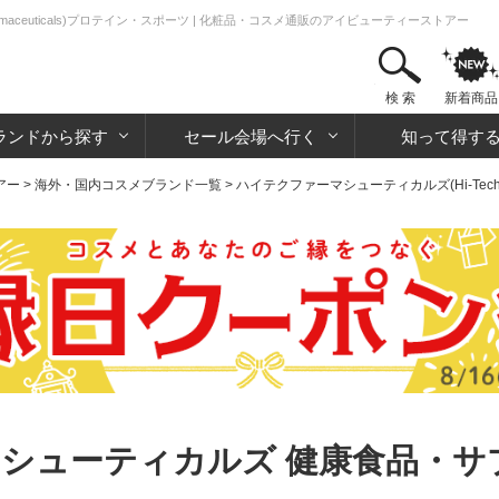
rmaceuticals)プロテイン・スポーツ | 化粧品・コスメ通販のアイビューティーストアー
検 索
新着商品
ランドから探す
セール会場へ行く
知って得す
アー
>
海外・国内コスメブランド一覧
>
ハイテクファーマシューティカルズ(Hi-Tech Pha
シューティカルズ 健康食品・サ