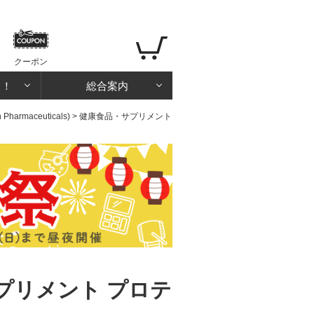
クーポン
る！
総合案内
rmaceuticals)
>
健康食品・サプリメント
プリメント プロテ