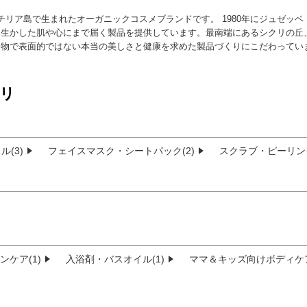
 シチリア島で生まれたオーガニックコスメブランドです。 1980年にジュゼ
を生かした肌や心にまで届く製品を提供しています。最南端にあるシクリの丘
り物で表面的ではない本当の美しさと健康を求めた製品づくりにこだわってい
リ
(3)
フェイスマスク・シートパック(2)
スクラブ・ピーリング
ケア(1)
入浴剤・バスオイル(1)
ママ＆キッズ向けボディケア