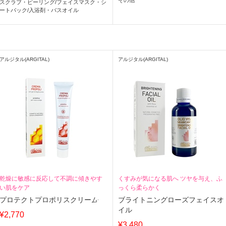
スクラブ・ピーリング
/
フェイスマスク・シ
ートパック
/
入浴剤・バスオイル
アルジタル(ARGITAL)
アルジタル(ARGITAL)
乾燥に敏感に反応して不調に傾きやす
くすみが気になる肌へ ツヤを与え、ふ
い肌をケア
っくら柔らかく
プロテクトプロポリスクリーム
ブライトニングローズフェイスオ
イル
¥2,770
¥3,480