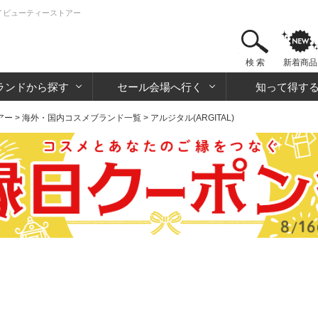
のアイビューティーストアー
検 索
新着商品
ランドから探す
セール会場へ行く
知って得す
アー
>
海外・国内コスメブランド一覧
> アルジタル(ARGITAL)