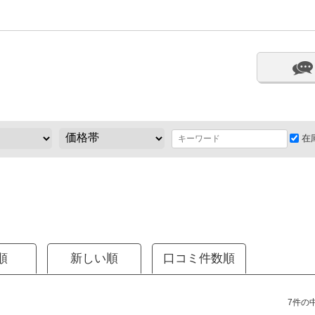
在
順
新しい順
口コミ件数順
7件の中