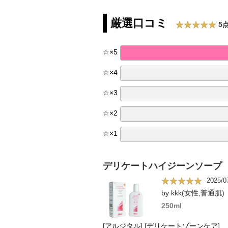
厳選口コミ
5点
☆
×
5
☆
×
4
☆
×
3
☆
×
2
☆
×
1
デリケートハイジーンソープ
2025/0
by kkk(女性,普通肌)
250ml
[
アルジタル
]
[
デリケートゾーンケア
]