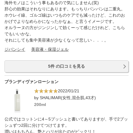
海外モノはこういう事もあるので気にしません(笑)
肝心の効果はそれなりにあります。もっちりパンパンは二重丸。
ホウレイ線、ゴルゴ線はいつものケアでも減ったけど、これのお
かげでよりなめらかになったかなぁ、と言うイメージです。
オルラーヌの方がジンジンして効くーって感じだけれど、こちら
でもいいかな。
それにしても集中美容液が少なくなって悲しい．．．。
ジバンシイ
美容液・保湿ジェル
5件 の口コミを見る
ブランディヴァンローション
2022/01/21
by SHALIMAR(女性,混合肌,43才)
200ml
公式ではコットンに4～5プッシュと書いてありますが、手で2プッ
シュずつ2回に分けてつけてます。
潤いはもちろん、艶とハリが出たのがビックリ！