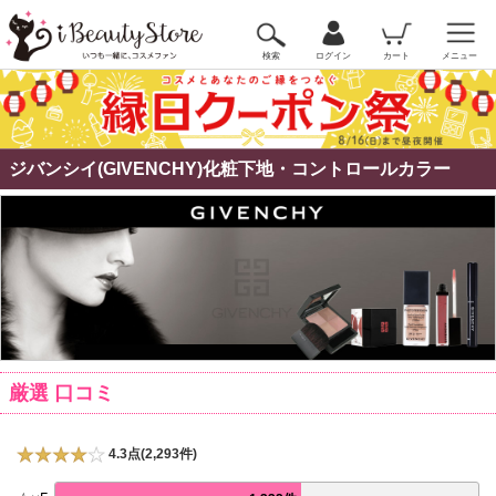
検索
ログイン
カート
メニュー
ジバンシイ(GIVENCHY)化粧下地・コントロールカラー
厳選 口コミ
4.3点(2,293件)