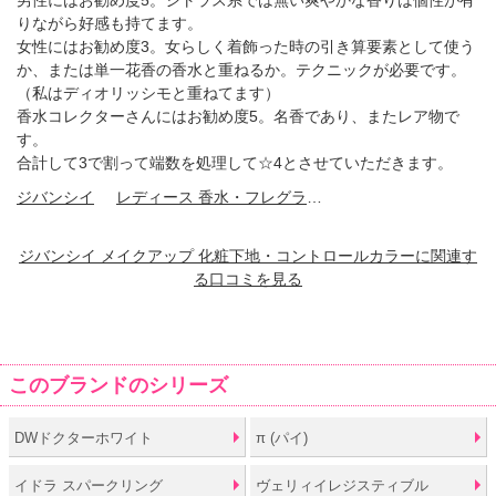
男性にはお勧め度5。シトラス系では無い爽やかな香りは個性が有
りながら好感も持てます。
女性にはお勧め度3。女らしく着飾った時の引き算要素として使う
か、または単一花香の香水と重ねるか。テクニックが必要です。
（私はディオリッシモと重ねてます）
香水コレクターさんにはお勧め度5。名香であり、またレア物で
す。
合計して3で割って端数を処理して☆4とさせていただきます。
ジバンシイ
レディース 香水・フレグランス
ジバンシイ メイクアップ 化粧下地・コントロールカラーに関連す
る口コミを見る
このブランドのシリーズ
DWドクターホワイト
π (パイ)
イドラ スパークリング
ヴェリィイレジスティブル