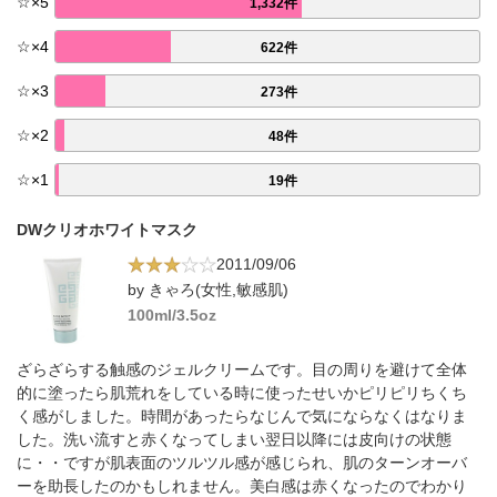
☆
×
5
1,332件
☆
×
4
622件
☆
×
3
273件
☆
×
2
48件
☆
×
1
19件
DWクリオホワイトマスク
2011/09/06
by きゃろ(女性,敏感肌)
100ml/3.5oz
ざらざらする触感のジェルクリームです。目の周りを避けて全体
的に塗ったら肌荒れをしている時に使ったせいかピリピリちくち
く感がしました。時間があったらなじんで気にならなくはなりま
した。洗い流すと赤くなってしまい翌日以降には皮向けの状態
に・・ですが肌表面のツルツル感が感じられ、肌のターンオーバ
ーを助長したのかもしれません。美白感は赤くなったのでわかり