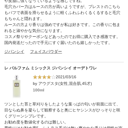
や皮脂に強くなっているような感じですね。
毛穴カバー力はルースの方が高いようですが、プレストのこちら
もパフで表面を滑らせるように軽くふわふわくるくるすると毛穴
もちゃんと隠れます。
ルースの方より香りは強めですが私は好きです。この香りに包ま
れると淑やかな気分になります。
コスメ祭りやクーポンなどあったのでお得に購入でき感激です。
国内発送だったので手元にすぐ届いたのも嬉しかったです。
ジバンシイ
フェイスパウダー
レ パルファム ミシックス ジバンシイ オーデトワレ
2021/03/16
by アウグスタ(女性,混合肌,45才)
100ml
ツンとした苔と草刈りをしたような葉っぱの匂いが前面に出て、
目ならぬ鼻を凝らして観察すると奥にヒヤシンスがひっそりと咲
くグリーンシプレです。
お勧め度を数値化するのは難しい。