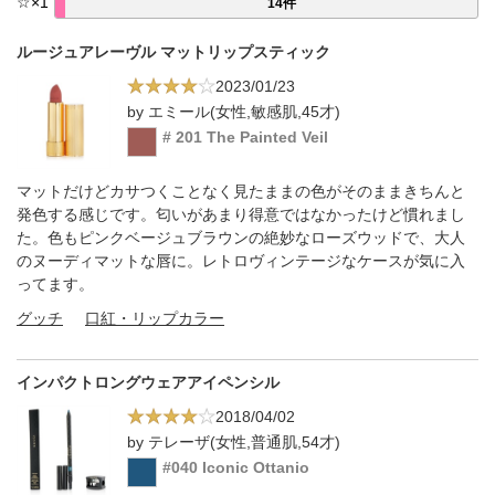
☆
×
1
14件
ルージュアレーヴル マットリップスティック
2023/01/23
by エミール(女性,敏感肌,45才)
# 201 The Painted Veil
マットだけどカサつくことなく見たままの色がそのままきちんと
発色する感じです。匂いがあまり得意ではなかったけど慣れまし
た。色もピンクベージュブラウンの絶妙なローズウッドで、大人
のヌーディマットな唇に。レトロヴィンテージなケースが気に入
ってます。
グッチ
口紅・リップカラー
インパクトロングウェアアイペンシル
2018/04/02
by テレーザ(女性,普通肌,54才)
#040 Iconic Ottanio