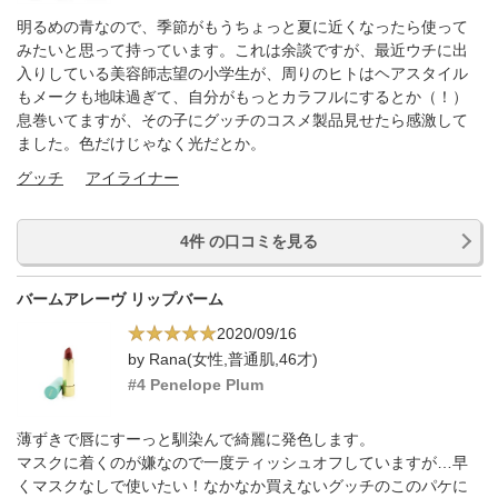
明るめの青なので、季節がもうちょっと夏に近くなったら使って
みたいと思って持っています。これは余談ですが、最近ウチに出
入りしている美容師志望の小学生が、周りのヒトはヘアスタイル
もメークも地味過ぎて、自分がもっとカラフルにするとか（！）
息巻いてますが、その子にグッチのコスメ製品見せたら感激して
ました。色だけじゃなく光だとか。
グッチ
アイライナー
4件 の口コミを見る
バームアレーヴ リップバーム
2020/09/16
by Rana(女性,普通肌,46才)
#4 Penelope Plum
薄ずきで唇にすーっと馴染んで綺麗に発色します。
マスクに着くのが嫌なので一度ティッシュオフしていますが…早
くマスクなしで使いたい！なかなか買えないグッチのこのパケに