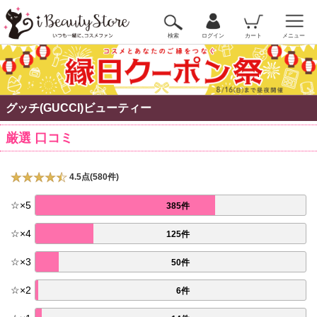
検索
ログイン
カート
メニュー
グッチ(GUCCI)ビューティー
厳選 口コミ
4.5点(580件)
☆
×
5
385件
☆
×
4
125件
☆
×
3
50件
☆
×
2
6件