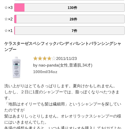
☆
×
3
130件
☆
×
2
28件
☆
×
1
7件
ケラスターゼスペシフィックバンディバレントバランシングシャ
ンプー
2011/11/23
by nao-panda(女性,普通肌,34才)
1000ml/34oz
洗い上がりはとてもさっぱりします。夏向けかもしれません。
しかし、２日に1度のシャンプーでは、脂っぽくなりべたつきま
す。
「地肌はオイリーでも髪は繊細用」というシャンプーを探してい
たのですが
髪はあまりしっとりしません。オレオリラックスシャンプーの様
にはいきませんでした。
冬場の感想を考えると、いつも通りオレオを購入しておけばよか