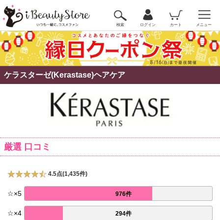
検索
ログイン
カート
メニュー
ケラスターゼ(Kerastase)ヘアケア
厳選 口コミ
4.5点(1,435件)
☆
×
5
976件
☆
×
4
294件