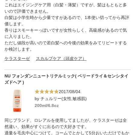
これはエイジングケア用（白髪・薄髪）ですが、髪はもともと多
いので評価できません。
白髪は小学生時から少量ですがあるので、1本使い切ってから再評
価します。
香りはスモーキーっぽいですが女性らしく、高級感があるので気
に入りました。
ただし値段が高いので若白髪への今後の効果をみてリピートする
か検討します。
ケラスターゼ
スカルプケア（頭皮ケア）
NU フォンダンニュートリテルミック( ベリードライ＆センシタイ
ズドヘア )
2017/08/04
by チュルリー(女性,敏感肌)
200ml/6.8oz
同じブランド、ロレアルを使用してましたが、ケラスターゼは全
然違い、効果がすぐに出るので大好きです。
適量を毛先中心につけて、コームでとかして5分おいただけでもか