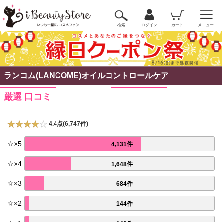
検索
ログイン
カート
メニュー
ランコム(LANCOME)オイルコントロールケア
厳選 口コミ
4.4点(6,747件)
☆
×
5
4,131件
☆
×
4
1,648件
☆
×
3
684件
☆
×
2
144件