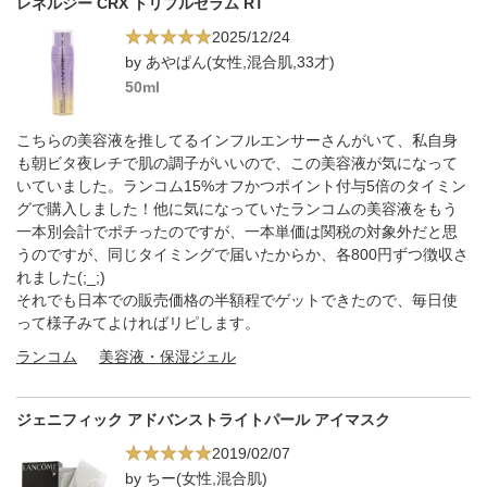
レネルジー CRX トリプルセラム RT
2025/12/24
by あやぱん(女性,混合肌,33才)
50ml
こちらの美容液を推してるインフルエンサーさんがいて、私自身
も朝ビタ夜レチで肌の調子がいいので、この美容液が気になって
いていました。ランコム15%オフかつポイント付与5倍のタイミン
グで購入しました！他に気になっていたランコムの美容液をもう
一本別会計でポチったのですが、一本単価は関税の対象外だと思
うのですが、同じタイミングで届いたからか、各800円ずつ徴収さ
れました(;_;)
それでも日本での販売価格の半額程でゲットできたので、毎日使
って様子みてよければリピします。
ランコム
美容液・保湿ジェル
ジェニフィック アドバンストライトパール アイマスク
2019/02/07
by ちー(女性,混合肌)