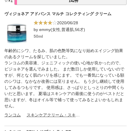
☆
×
1
142件
ヴィジョネア アドバンス マルチ コレクティング クリーム
2020/06/28
by emmy(女性,普通肌,56才)
50ml
年齢的にシワ、たるみ、肌の色艶等気になり始めエイジング効果
のあるクリームを探していました。
ランコムの美容液、ジェニフィックの使い心地が良かったので、
ビジョネアを選んでみました。 まだ数日しか使用していないので
すが、何となく肌のハリを感じます。 でも一番気になっている額
のシワは、なかなか改善には至りません。 もう少し継続して使用
してみるつもりです。 使用感は、さっぱりとしっとりの中間くら
いだと思います。 夏場はスキンケアの最後に使うのがベストだと
思いますが、冬はオイル等で補って使ってみるとよいかもしれま
せん。
ランコム
スキンケアクリーム・スキンケアオイル