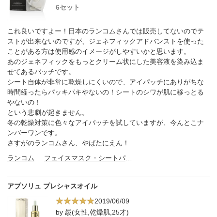
6セット
これ良いですよー！日本のランコムさんでは販売してないのでテ
ストが出来ないのですが、ジェネフィックアドバンストを使った
ことがある方は使用感のイメージがしやすいかと思います。
あのジェネフィックをもっとクリーム状にした美容液を染み込ま
せてあるパッチです。
シート自体が非常に乾燥しにくいので、アイパッチにありがちな
時間経ったらパッキパキやないの！シートのシワが肌に移っとる
やないの！
という悲劇が起きません。
冬の乾燥対策に色々なアイパッチを試していますが、今んとこナ
ンバーワンです。
さすがのランコムさん、やばたにえん！
ランコム
フェイスマスク・シートパック
アプソリュ プレシャスオイル
2019/06/09
by 晸(女性,乾燥肌,25才)