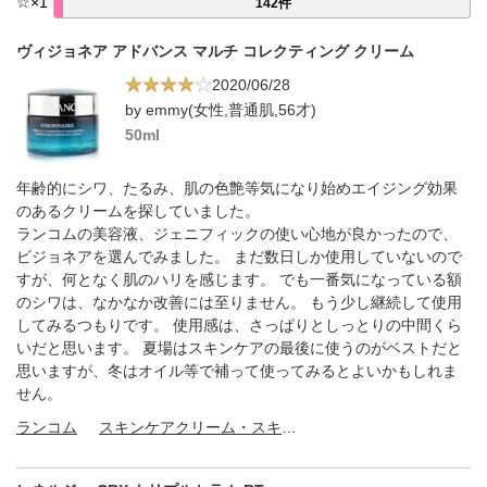
☆
×
1
142件
ヴィジョネア アドバンス マルチ コレクティング クリーム
2020/06/28
by emmy(女性,普通肌,56才)
50ml
年齢的にシワ、たるみ、肌の色艶等気になり始めエイジング効果
のあるクリームを探していました。
ランコムの美容液、ジェニフィックの使い心地が良かったので、
ビジョネアを選んでみました。 まだ数日しか使用していないので
すが、何となく肌のハリを感じます。 でも一番気になっている額
のシワは、なかなか改善には至りません。 もう少し継続して使用
してみるつもりです。 使用感は、さっぱりとしっとりの中間くら
いだと思います。 夏場はスキンケアの最後に使うのがベストだと
思いますが、冬はオイル等で補って使ってみるとよいかもしれま
せん。
ランコム
スキンケアクリーム・スキンケアオイル