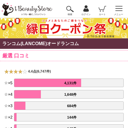
検索
ログイン
カート
メニュー
ランコム(LANCOME)オードランコム
厳選 口コミ
4.4点(6,747件)
☆
×
5
4,131件
☆
×
4
1,648件
☆
×
3
684件
☆
×
2
144件