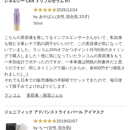
レネルジー CRX トリプルセラム RT
2025/12/24
by あやぱん(女性,混合肌,33才)
50ml
こちらの美容液を推してるインフルエンサーさんがいて、私自身
も朝ビタ夜レチで肌の調子がいいので、この美容液が気になって
いていました。ランコム15%オフかつポイント付与5倍のタイミン
グで購入しました！他に気になっていたランコムの美容液をもう
一本別会計でポチったのですが、一本単価は関税の対象外だと思
うのですが、同じタイミングで届いたからか、各800円ずつ徴収さ
れました(;_;)
それでも日本での販売価格の半額程でゲットできたので、毎日使
って様子みてよければリピします。
ランコム
美容液・保湿ジェル
ジェニフィック アドバンストライトパール アイマスク
2019/02/07
by ちー(女性,混合肌)