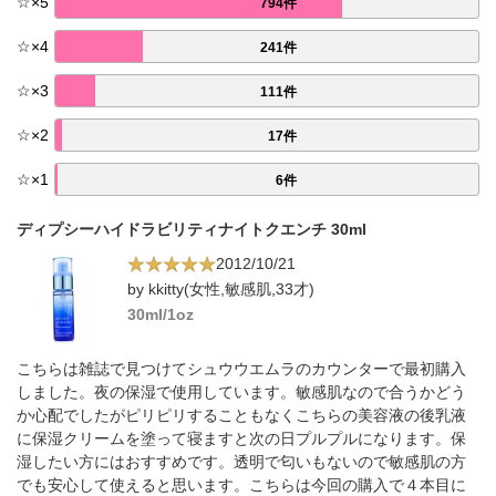
☆
×
5
794件
☆
×
4
241件
☆
×
3
111件
☆
×
2
17件
☆
×
1
6件
ディプシーハイドラビリティナイトクエンチ 30ml
2012/10/21
by kkitty(女性,敏感肌,33才)
30ml/1oz
こちらは雑誌で見つけてシュウウエムラのカウンターで最初購入
しました。夜の保湿で使用しています。敏感肌なので合うかどう
か心配でしたがピリピリすることもなくこちらの美容液の後乳液
に保湿クリームを塗って寝ますと次の日プルプルになります。保
湿したい方にはおすすめです。透明で匂いもないので敏感肌の方
でも安心して使えると思います。こちらは今回の購入で４本目に