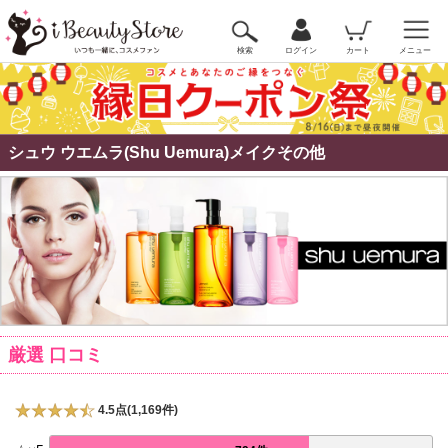
検索
ログイン
カート
メニュー
シュウ ウエムラ(Shu Uemura)メイクその他
厳選 口コミ
4.5点(1,169件)