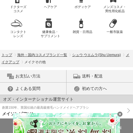
ドクターズ
ヘアケア
ボディケア
メンズコスメ・
コスメ
男性用化粧品
コンタクト
健康食品・
雑貨・日用品
一般市販薬
レンズ
サプリメント
トップ
海外・国内コスメブランド一覧
シュウ ウエムラ(Shu Uemura)
メ
イクアップ
メイクその他
お支払い方法
送料・配送
よくある質問
初めての方へ
オズ・インターナショナル運営サイト
創業150年、英国伝統の最高級猪毛ハンドメイドヘアブラシ
メイソンピアソン
特商法に基づく表示
プライバシーポリシー
医薬品販売許可証の情報
ご利用規約
PC版で表示