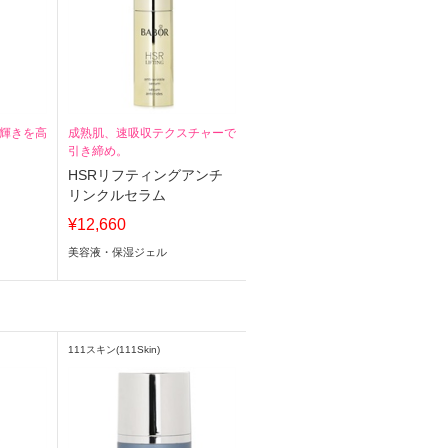
輝きを高
成熟肌、速吸収テクスチャーで
引き締め。
HSRリフティングアンチ
リンクルセラム
¥12,660
美容液・保湿ジェル
111スキン(111Skin)