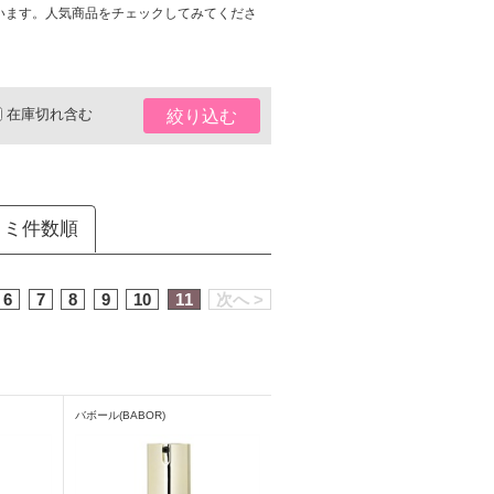
います。人気商品をチェックしてみてくださ
在庫切れ含む
絞り込む
コミ件数順
6
7
8
9
10
11
次へ >
バボール(BABOR)