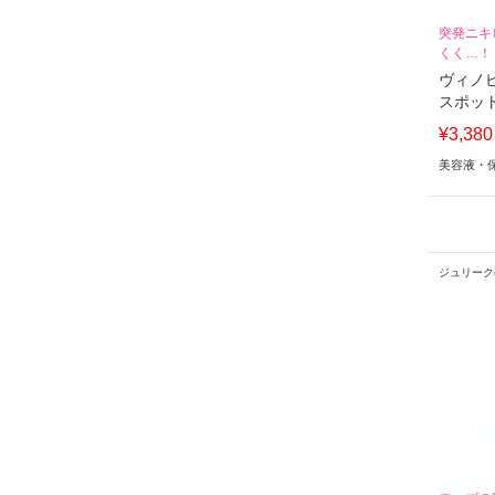
突発ニキ
くく…！
ヴィノ
スポッ
¥3,38
美容液・
ジュリーク(J