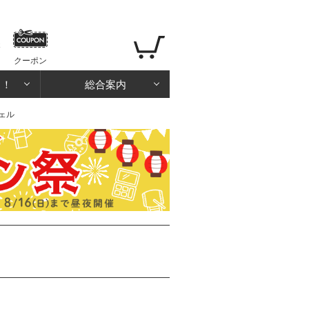
クーポン
る！
総合案内
ェル