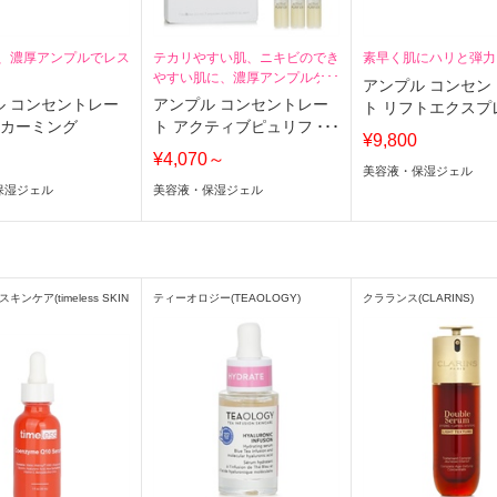
、濃厚アンプルでレス
テカリやすい肌、ニキビのでき
素早く肌にハリと弾力
やすい肌に、濃厚アンプルケ
アンプル コンセン
ア。
ル コンセントレー
アンプル コンセントレー
ト リフトエクスプ
S カーミング
ト アクティブピュリファ
¥9,800
イア
¥4,070～
美容液・保湿ジェル
保湿ジェル
美容液・保湿ジェル
ンケア(timeless SKIN
ティーオロジー(TEAOLOGY)
クラランス(CLARINS)