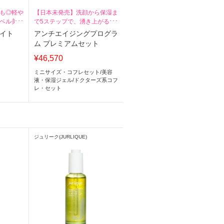
も◎軽や
【日本未発売】洗顔から保湿ま
ベル美容
で5ステップで、湧き上がるよ
うなハリ肌へ
ライト
アンチエイジングプログラ
ム プレミアムセット
¥46,570
ミニサイズ・コフレセット
/
美容
液・保湿ジェル
/
ドクターズ系コフ
レ・セット
ジュリーク(JURLIQUE)