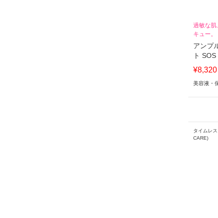
過敏な肌
キュー。
アンプ
ト SO
¥8,320
美容液・
タイムレススキ
CARE)