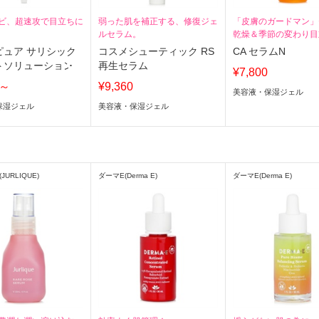
ビ、超速攻で目立ちに
弱った肌を補正する、修復ジェ
「皮膚のガードマン」
ルセラム。
乾燥＆季節の変わり目
ピュア サリシック
コスメシューティック RS
CA セラムN
トソリューション
再生セラム
¥7,800
0～
¥9,360
美容液・保湿ジェル
保湿ジェル
美容液・保湿ジェル
URLIQUE)
ダーマE(Derma E)
ダーマE(Derma E)