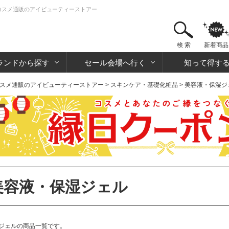
品・コスメ通販のアイビューティーストアー
検 索
新着商品
ランドから探す
セール会場へ行く
知って得す
スメ通販のアイビューティーストアー
>
スキンケア・基礎化粧品
> 美容液・保湿ジ
美容液・保湿ジェル
ジェルの商品一覧です。