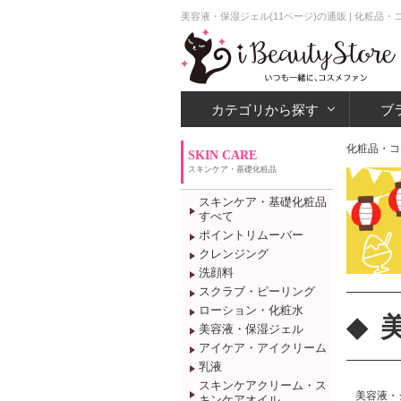
美容液・保湿ジェル(11ページ)の通販 | 化粧
カテゴリから探す
ブ
化粧品・コ
SKIN CARE
スキンケア・基礎化粧品
スキンケア・基礎化粧品
すべて
ポイントリムーバー
クレンジング
洗顔料
スクラブ・ピーリング
ローション・化粧水
美容液・保湿ジェル
アイケア・アイクリーム
乳液
スキンケアクリーム・ス
美容液・
キンケアオイル