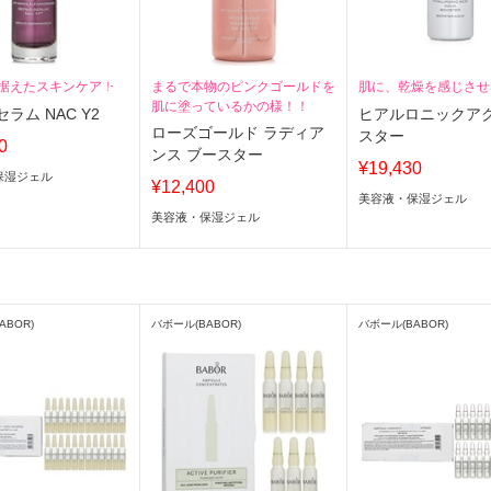
据えたスキンケア！
まるで本物のピンクゴールドを
肌に、乾燥を感じさせ
肌に塗っているかの様！！
ラム NAC Y2
ヒアルロニックア
ローズゴールド ラディア
スター
0
ンス ブースター
¥19,430
保湿ジェル
¥12,400
美容液・保湿ジェル
美容液・保湿ジェル
ABOR)
バボール(BABOR)
バボール(BABOR)