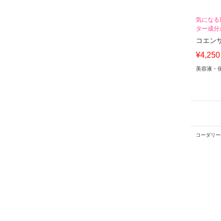
気になる
ター成分
コエンザ
¥4,25
美容液・
コーダリー(C