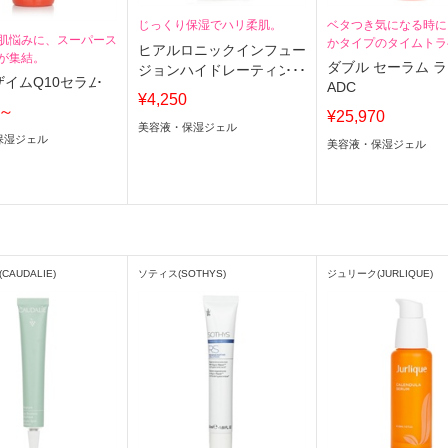
じっくり保湿でハリ柔肌。
ベタつき気になる時に
肌悩みに、スーパース
かタイプのタイムトラ
ヒアルロニックインフュー
が集結。
液
ダブル セーラム 
ジョンハイドレーティング
イムQ10セラム
ADC
セラム
¥4,250
0～
¥25,970
美容液・保湿ジェル
保湿ジェル
美容液・保湿ジェル
AUDALIE)
ソティス(SOTHYS)
ジュリーク(JURLIQUE)