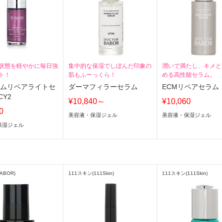
状態を軽やかに毎日強
集中的な保湿でしぼんだ印象の
潤いで満たし、キメと
ト！
肌もふーっくら！
める高性能セラム。
レムリペアライトセ
ダーマフィラーセラム
ECMリペアセラム
CY2
¥10,840～
¥10,060
0
美容液・保湿ジェル
美容液・保湿ジェル
保湿ジェル
ABOR)
111スキン(111Skin)
111スキン(111Skin)