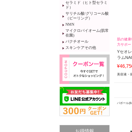
セラミド（ヒト型セラミ
ド）
サリチル酸/グリコール酸
（ピーリング）
NMN
マイクロバイオーム(肌常
在菌)
肌の健康
バクチオール
力サポー
スキンケアその他
Yセオ
ラムNA
¥46,75
美容液・
バボール(B
お得情報