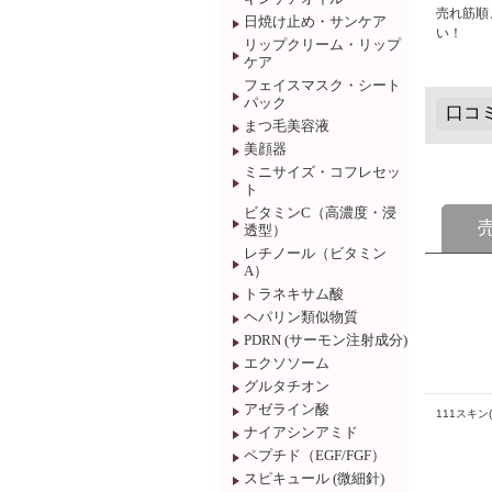
売れ筋順
日焼け止め・サンケア
い！
リップクリーム・リップ
ケア
フェイスマスク・シート
パック
まつ毛美容液
美顔器
ミニサイズ・コフレセッ
ト
ビタミンC（高濃度・浸
透型）
レチノール（ビタミン
A）
トラネキサム酸
ヘパリン類似物質
PDRN (サーモン注射成分)
エクソソーム
グルタチオン
アゼライン酸
111スキン(1
ナイアシンアミド
ペプチド（EGF/FGF）
スピキュール (微細針)