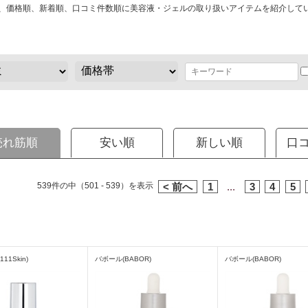
、価格順、新着順、口コミ件数順に美容液・ジェルの取り扱いアイテムを紹介して
売れ筋順
安い順
新しい順
口
539件の中（501 - 539）を表示
< 前へ
1
...
3
4
5
11Skin)
バボール(BABOR)
バボール(BABOR)