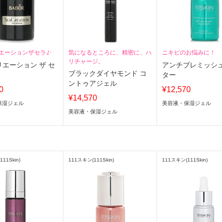
エーションザセラム
気になるところに、精密に、ハ
ニキビのお悩みに！
リチャージ。
エーション ザ セ
アンチブレミッシ
ブラックダイヤモンド コ
ター
ントゥアジェル
0
¥12,570
¥14,570
保湿ジェル
美容液・保湿ジェル
美容液・保湿ジェル
11Skin)
111スキン(111Skin)
111スキン(111Skin)