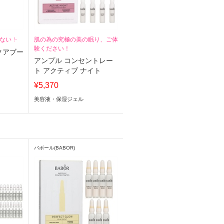
ない！
肌の為の究極の美の眠り、ご体
験ください！
クアブー
アンプル コンセントレー
ト アクティブ ナイト
¥5,370
美容液・保湿ジェル
バボール(BABOR)