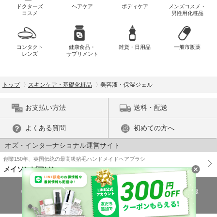
ドクターズ
ヘアケア
ボディケア
メンズコスメ・
コスメ
男性用化粧品
コンタクト
健康食品・
雑貨・日用品
一般市販薬
レンズ
サプリメント
トップ
スキンケア・基礎化粧品
美容液・保湿ジェル
お支払い方法
送料・配送
よくある質問
初めての方へ
オズ・インターナショナル運営サイト
創業150年、英国伝統の最高級猪毛ハンドメイドヘアブラシ
メイソンピアソン
特商法に基づく表示
プライバシーポリシー
医薬品販売許可証の情報
ご利用規約
PC版で表示