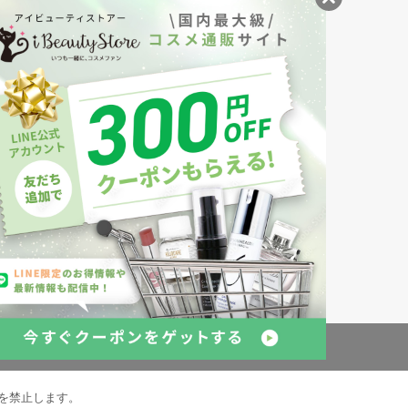
ナル
創業150年、英国伝統の最高級猪毛ハン
S
ドメイドヘアブラシ
メイソンピアソン
・美容商品の通販サイトです。
発売の化粧品も取り揃えています。
約
倉庫の管理体制
を禁止します。