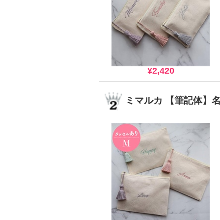
¥2,420
ミマルカ 【筆記体】