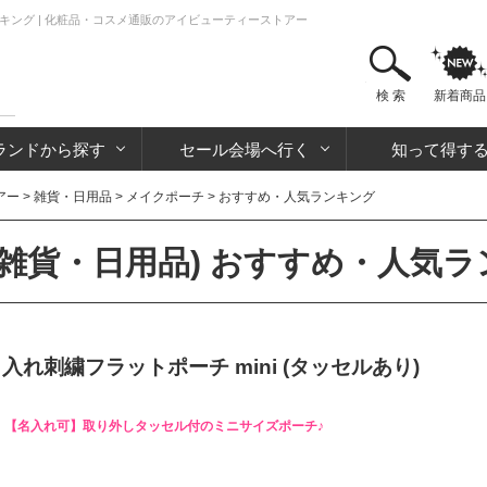
ンキング | 化粧品・コスメ通販のアイビューティーストアー
検 索
新着商品
ランドから探す
セール会場へ行く
知って得す
アー
>
雑貨・日用品
>
メイクポーチ
> おすすめ・人気ランキング
(雑貨・日用品) おすすめ・人気
れ刺繍フラットポーチ mini (タッセルあり)
【名入れ可】取り外しタッセル付のミニサイズポーチ♪