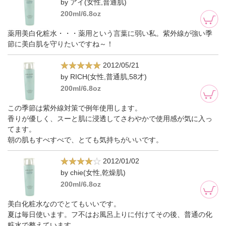
by アイ(女性,普通肌)
200ml/6.8oz
薬用美白化粧水・・・薬用という言葉に弱い私。紫外線が強い季
節に美白肌を守りたいですね～！
2012/05/21
by RICH(女性,普通肌,58才)
200ml/6.8oz
この季節は紫外線対策で例年使用します。
香りが優しく、スーと肌に浸透してさわやかで使用感が気に入っ
てます。
朝の肌もすべすべで、とても気持ちがいいです。
2012/01/02
by chie(女性,乾燥肌)
200ml/6.8oz
美白化粧水なのでとてもいいです。
夏は毎日使います。フ不はお風呂上りに付けてその後、普通の化
粧水で整えています。