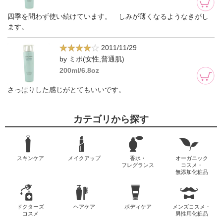
四季を問わず使い続けています。 しみが薄くなるようなきがし
ます。
2011/11/29
by ミポ(女性,普通肌)
200ml/6.8oz
さっぱりした感じがとてもいいです。
カテゴリから探す
スキンケア
メイクアップ
香水・
オーガニック
フレグランス
コスメ・
無添加化粧品
ドクターズ
ヘアケア
ボディケア
メンズコスメ・
コスメ
男性用化粧品