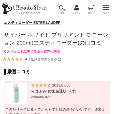
検索
ログイン
カート
メニュー
エスティローダー ESTEE LAUDER
サイバー ホワイト ブリリアント C ローシ
ョン 200ml(エスティローダー)
の口コミ
やわらかな肌に整える薬用透光化粧水
4.7点
評価内訳を見る
厳選口コミ
2013/07/30
by まおみ(女性,普通肌,37才)
200ml/6.8oz
このシリーズに変えてからとても肌の調子がいいです。通常よ