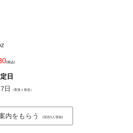
oz
30
(税込)
予定日
～7日
（香港１発送）
案内をもらう
(現在5人登録)