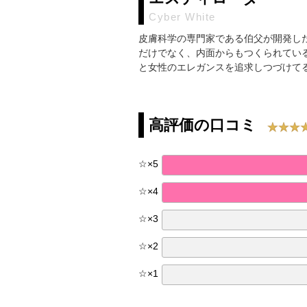
Cyber White
皮膚科学の専門家である伯父が開発し
だけでなく、内面からもつくられてい
と女性のエレガンスを追求しつづけて
高評価の口コミ
☆
×
5
☆
×
4
☆
×
3
☆
×
2
☆
×
1