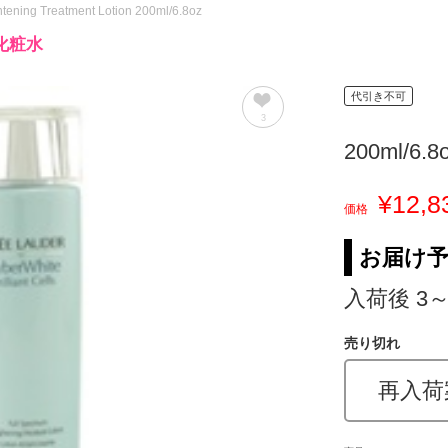
ghtening Treatment Lotion 200ml/6.8oz
化粧水
代引き不可
3
200ml/6.8
¥12,8
価格
お届け
入荷後 3
売り切れ
再入荷