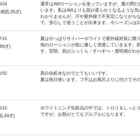
6/24
通常はAWローションを使っていますが、夏の間だ
います。私はAWよりも肌が柔らかくなるような気
敏感肌,35才)
わかりませんが、汗や紫外線で不安定になりがち
で、安心して使うことが出来ます。今シーズンは2
7/15
夏はやっぱりサイバーホワイトで紫外線対策に限
地のローションが肌に優しく浸透していきます。
58才)
す。翌朝、肌がふっくら・すべすべ・透明感がわ
1/02
美白化粧水なのでとてもいいです。
夏は毎日使います。フ不はお風呂上りに付けてそ
6/15
ホワイトニング化粧品の中では、トロリ＆しっと
ですが、お肌がとてもプルプルになります。
,49才)