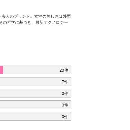
ー夫人のブランド。女性の美しさは外面
その哲学に基づき、最新テクノロジー
20件
7件
0件
0件
0件