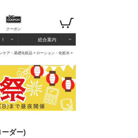
クーポン
る！
総合案内
ンケア・基礎化粧品
>
ローション・化粧水
>
ローダー)