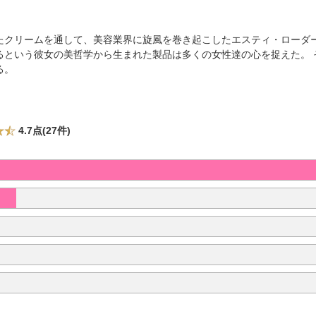
たクリームを通して、美容業界に旋風を巻き起こしたエスティ・ローダ
るという彼女の美哲学から生まれた製品は多くの女性達の心を捉えた。 
る。
4.7点(27件)