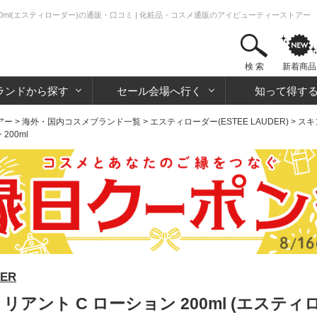
200ml(エスティローダー)の通販・口コミ | 化粧品・コスメ通販のアイビューティーストアー
検 索
新着商品
ランドから探す
セール会場へ行く
知って得す
アー
>
海外・国内コスメブランド一覧
>
エスティローダー(ESTEE LAUDER)
>
スキ
200ml
ER
リアント C ローション 200ml (エスティ