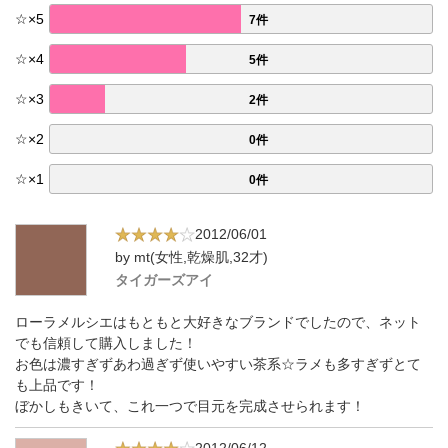
☆
×
5
7件
☆
×
4
5件
☆
×
3
2件
☆
×
2
0件
☆
×
1
0件
2012/06/01
by mt(女性,乾燥肌,32才)
タイガーズアイ
ローラメルシエはもともと大好きなブランドでしたので、ネット
でも信頼して購入しました！
お色は濃すぎずあわ過ぎず使いやすい茶系☆ラメも多すぎずとて
も上品です！
ぼかしもきいて、これ一つで目元を完成させられます！