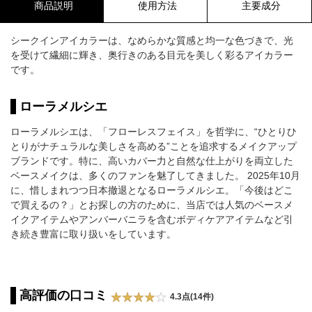
商品説明
使用方法
主要成分
シークインアイカラーは、なめらかな質感と均一な色づきで、光
を受けて繊細に輝き、奥行きのある目元を美しく彩るアイカラー
です。
ローラメルシエ
ローラメルシエは、「フローレスフェイス」を哲学に、“ひとりひ
とりがナチュラルな美しさを高める”ことを追求するメイクアップ
ブランドです。特に、高いカバー力と自然な仕上がりを両立した
ベースメイクは、多くのファンを魅了してきました。 2025年10月
に、惜しまれつつ日本撤退となるローラメルシエ。「今後はどこ
で買えるの？」とお探しの方のために、当店では人気のベースメ
イクアイテムやアンバーバニラを含むボディケアアイテムなど引
き続き豊富に取り扱いをしています。
高評価の口コミ
4.3点(14件)