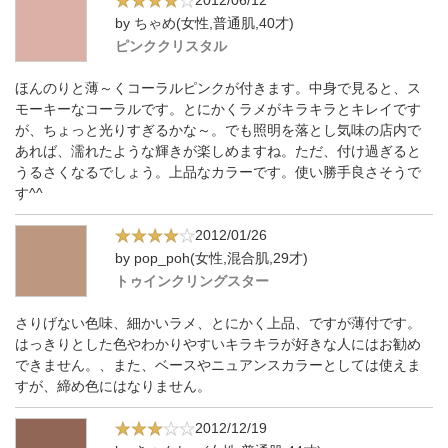
2012/06/12
by ちゃめ(女性,普通肌,40才)
ピンククリスタル
ほんのりと薄～くコーラルピンクが付きます。中身で見ると、ス
モーキーなコーラルです。とにかくラメがキラキラとキレイです
が、ちょっと光りすぎるかな～。でも照明を落とし気味の店内で
あれば、濡れたような輝きが楽しめますね。ただ、付け過ぎると
うるさくなるでしょう。上品なカラーです。使い勝手良さそうで
す^^
2012/01/26
by pop_poh(女性,混合肌,29才)
トゥインクリングスター
さりげない色味、細かいラメ、とにかく上品、ですが薄付です。
はっきりとした色やわかりやすいキラキラが好きな人にはお勧め
できません。、また、ベースやニュアンスカラーとしては使えま
すが、締め色にはなりません。
2012/12/19