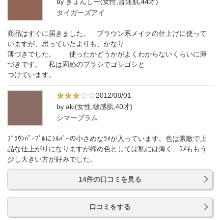
by きょんしー(女性,普通肌,44才)
タイガーズアイ
商品はすぐに届きました。 ブラウン系メイクの仕上げに使って
いますが、思っていたよりも、かなり
薄づきでした。 使ったかどうかがよくわからないくらいに薄
づきです。 私は固めのブラシでゴシゴシと
つけています。
2012/08/01
by aki(女性,敏感肌,40才)
シマープラム
ﾌﾞﾗｳﾝﾊﾟｰﾌﾟﾙにｼﾙﾊﾞｰの小さめなﾗﾒが入っています。色は素敵で上
品な仕上がりになりますが締め色としては私には薄く、ﾗﾒももう
少し大きい方が好みでした。
14件の口コミを見る
口コミをする