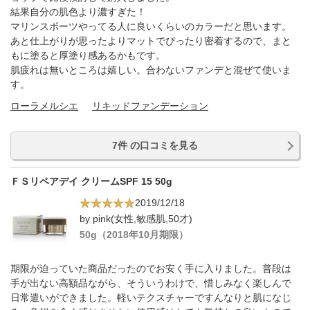
結果自分の肌色より濃すぎた！
マリンスポーツやってる人に良いくらいのカラーだと思います。
あと仕上がりが思ったよりマットでぴったり密着するので、まと
もに塗ると厚塗り感あるかもです。
肌疲れは無いところは嬉しい。合わないファンデと混ぜて使いま
す。
ローラメルシエ
リキッドファンデーション
7件 の口コミを見る
ＦＳリペアデイ クリームSPF 15 50g
2019/12/18
by pink(女性,敏感肌,50才)
50g（2018年10月期限）
期限が迫っていた商品だったのでお安く手に入りました。普段は
手が出ない高額品ながら、そういうわけで、惜しみなく楽しんで
日常遣いができました。軽いテクスチャーですんなりと肌になじ