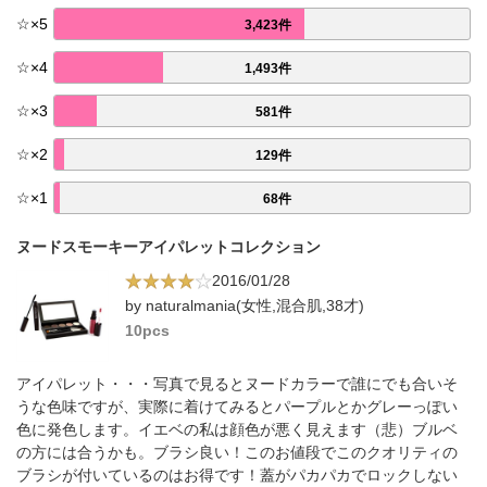
☆
×
5
3,423件
☆
×
4
1,493件
☆
×
3
581件
☆
×
2
129件
☆
×
1
68件
ヌードスモーキーアイパレットコレクション
2016/01/28
by naturalmania(女性,混合肌,38才)
10pcs
アイパレット・・・写真で見るとヌードカラーで誰にでも合いそ
うな色味ですが、実際に着けてみるとパープルとかグレーっぽい
色に発色します。イエベの私は顔色が悪く見えます（悲）ブルベ
の方には合うかも。ブラシ良い！このお値段でこのクオリティの
ブラシが付いているのはお得です！蓋がパカパカでロックしない