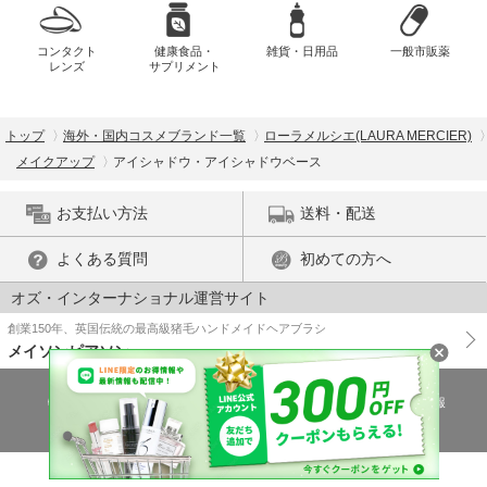
コンタクト
健康食品・
雑貨・日用品
一般市販薬
レンズ
サプリメント
トップ
海外・国内コスメブランド一覧
ローラメルシエ(LAURA MERCIER)
メイクアップ
アイシャドウ・アイシャドウベース
お支払い方法
送料・配送
よくある質問
初めての方へ
オズ・インターナショナル運営サイト
創業150年、英国伝統の最高級猪毛ハンドメイドヘアブラシ
メイソンピアソン
特商法に基づく表示
プライバシーポリシー
医薬品販売許可証の情報
ご利用規約
PC版で表示
© OZ International Inc.