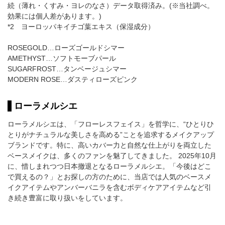
続（薄れ・くすみ・ヨレのなさ）データ取得済み。(※当社調べ。
効果には個人差があります。)
*2 ヨーロッパキイチゴ葉エキス（保湿成分）
ROSEGOLD…ローズゴールドシマー
AMETHYST…ソフトモーブパール
SUGARFROST…タンベージュシマー
MODERN ROSE…ダスティローズピンク
ローラメルシエ
ローラメルシエは、「フローレスフェイス」を哲学に、“ひとりひ
とりがナチュラルな美しさを高める”ことを追求するメイクアップ
ブランドです。特に、高いカバー力と自然な仕上がりを両立した
ベースメイクは、多くのファンを魅了してきました。 2025年10月
に、惜しまれつつ日本撤退となるローラメルシエ。「今後はどこ
で買えるの？」とお探しの方のために、当店では人気のベースメ
イクアイテムやアンバーバニラを含むボディケアアイテムなど引
き続き豊富に取り扱いをしています。