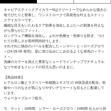
キャビアスティックアイカラーNはクリーミーでなめらかな描き心
地でぴたりと密着し、ワンストロークで高発色を叶えるスティッ
クアイカラーです。
繊細な目元をいたわるケア効果を強化しまぶたへの刺激を抑えな
がら滑らかにフィット。
ロングウェア機能を強化し、よれや色褪せ・色移りを防ぎ、つけ
たての美しさが長時間持続*1します。
それぞれに独自のパールを配合した＜シマー＞と＜ローズグロウ
＞(24.09.06 発売)、肌に溶け込みにじみ出るような発色の＜マッ
ト＞。
洗練のカラーを揃えた豊富なシェードラインナップでナチュラル
なツヤめきもトレンドの目元も思いのままに。
【商品特長】
ヒアルロン酸とラズベリー幹細胞エキス*2 の W保湿成分配合。乾
燥やハリのなさが気になりやすいデリケートな目もとに配慮して
います。
ウォータープルーフ処方。
*1 マット：16時間、シマー・ローズグロウ：24時間 仕上がり持