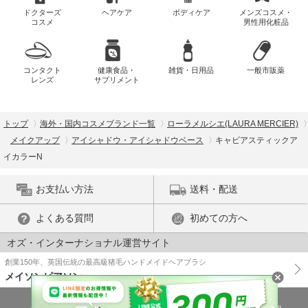
ドクターズ
ヘアケア
ボディケア
メンズコスメ・
コスメ
男性用化粧品
コンタクト
健康食品・
雑貨・日用品
一般市販薬
レンズ
サプリメント
トップ
海外・国内コスメブランド一覧
ローラメルシエ(LAURA MERCIER)
メイクアップ
アイシャドウ・アイシャドウベース
キャビアスティックア
イカラーN
お支払い方法
送料・配送
よくある質問
初めての方へ
オズ・インターナショナル運営サイト
創業150年、英国伝統の最高級猪毛ハンドメイドヘアブラシ
メイソンピアソン